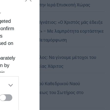
Αυστραλίας στην Ιερά Επισκοπή Χώρας
r
rgeted
Δημητριάδος Ιγνάτιος: «Ο Χριστός μάς έδειξε
confirm
το μέλλον μας» – Με λαμπρότητα εορτάστηκε
is
στον Βόλο η Μεταμόρφωση
sed on
Κορίνθου Παύλος: Να γίνουμε μέτοχοι του
parately
on by
φωτός της Θείας Χάριτος
his
 the
Πανήγυρη Ιερού Καθεδρικού Ναού
ose it to
Μεταμορφώσεως του Σωτήρος στο
Αρκαλοχώρι