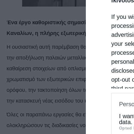
ikivotos
If you wi
Ένα έργο καθοριστικής σημασίας και μεγάλης σπο
processi
Καναλίων, η πλήρης εξωτερική ανακαίνιση του κτ
advertis
your sel
Η ουσιαστική αυτή παρέμβαση θα περιλαμβάνει την κα
processe
την αποξήλωση παλαιών μεταλλικών κατασκευών, την
personal
καθαίρεση στοιχείων από οπλισμένο σκυρόδεμα, την 
disclose
χρωματισμό των εξωτερικών επιφανειών του κτιρίου,
opt-out 
third pa
ορόφου, την τακτοποίηση όλων των εξωτερικών ηλεκτ
informat
την κατασκευή νέας εισόδου του κτιρίου.
Perso
IAB’s Li
Όλες οι παραπάνω εργασίες θα επιλύσουν χρονίζοντα
other thi
I wan
data.
ολοκληρώσουν τις διαδικασίες νομιμοποίησης των αυ
Opted 