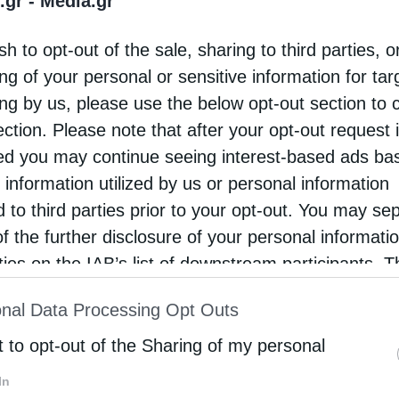
.gr -
Media.gr
sh to opt-out of the sale, sharing to third parties, o
υδαιότητας ξεκινά στο Σουρλίγκειο Γηροκομείο
ng of your personal or sensitive information for ta
ιριακού συγκροτήματος.
ing by us, please use the below opt-out section to 
ection. Please note that after your opt-out request 
θαίρεση μερικών τμημάτων της εξωτερικής τοιχοποιίας,
d you may continue seeing interest-based ads ba
 αποξήλωση τμημάτων της παλαιάς στέγης, την
 information utilized by us or personal information
κατασκευή στέγης στην πλάκα του 1ου ορόφου, τον
d to third parties prior to your opt-out. You may se
 την κατασκευή ξύλινης πέργκολας στο δώμα του 1ου
of the further disclosure of your personal informati
rties on the IAB’s list of downstream participants. T
ρολογικών εγκαταστάσεων στις όψεις του κτιρίου και
ion may also be disclosed by us to third parties on
nal Data Processing Opt Outs
st of Downstream Participants
that may further discl
 προβλήματα του κτιριακού συγκροτήματος και θα
rd parties.
t to opt-out of the Sharing of my personal
θαιρέτων τμημάτων του.
In