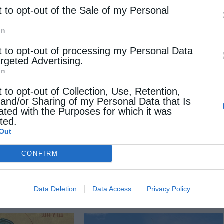
κό Γραφείο του κ. Παναγιώτη Τσούση και θα
t to opt-out of the Sale of my Personal
θανάσιου Μαρτίνου.
In
t to opt-out of processing my Personal Data
argeted Advertising.
ΚΑΝΑΛΊΩΝ
In
t to opt-out of Collection, Use, Retention,
 and/or Sharing of my Personal Data that Is
ated with the Purposes for which it was
cted.
Επόμενο άρθρο
Out
Μητσοτάκης: Ευχαρίστησε τους Μητροπολίτες Μεσσηνίας
και Τριφυλίας για το μήνυμα υπέρ του εμβολιασμού
CONFIRM
 ΕΠΙΣΗΣ
Data Deletion
Data Access
Privacy Policy