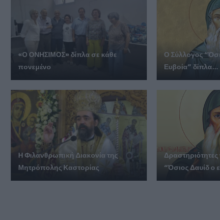
«Ο ΟΝΗΣΙΜΟΣ» δίπλα σε κάθε
Ο Σύλλογος “Όσι
πονεμένο
Ευβοία” δίπλα...
Η Φιλανθρωπική Διακονία της
Δραστηριότητες 
Μητρόπολης Καστορίας
“Όσιος Δαυίδ ο ε