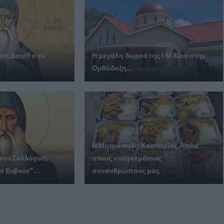
ος Δαυίδ ο εν
Η μεγάλη δωρεά της Ι.Μ Χίου στην
Ορθόδοξη...
Η Μητρόπολη Καστορίας δίπλα
του Συλλόγου,
στους αναγκεμένους
ν Ευβοία”...
συνανθρώπους μας