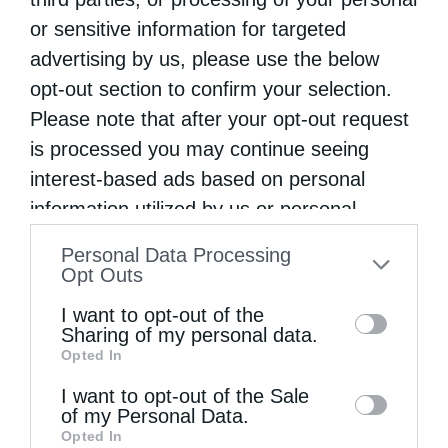
or sensitive information for targeted
advertising by us, please use the below
opt-out section to confirm your selection.
Please note that after your opt-out request
is processed you may continue seeing
Ιερά Παράκληση στον οικισμό Κατσαρού
interest-based ads based on personal
information utilized by us or personal
information disclosed to third parties prior
Personal Data Processing
to your opt-out. You may separately opt-out
Opt Outs
of the further disclosure of your personal
I want to opt-out of the
information by third parties on the IAB’s list
Sharing of my personal data.
Opted In
of downstream participants. This
information may also be disclosed by us to
I want to opt-out of the Sale
of my Personal Data.
third parties on the
IAB’s List of
Ο Ελληνικός Ερυθρός Σταυρός ενημερώνει τους
Opted In