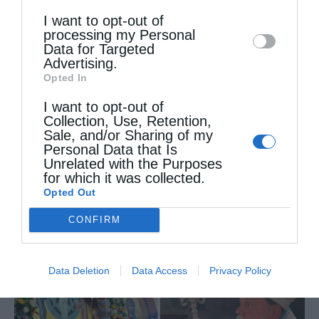
Downstream Participants
that may further
πυρόπληκτους της...
I want to opt-out of
disclose it to other third parties.
processing my Personal
Data for Targeted
Advertising.
Opted In
I want to opt-out of
Collection, Use, Retention,
Sale, and/or Sharing of my
Personal Data that Is
Unrelated with the Purposes
for which it was collected.
Ο Ελληνικός Ερυθρός Σταυρός προσφέρει
Opted Out
ψυχοκοινωνική υποστήριξη στους...
CONFIRM
Data Deletion
Data Access
Privacy Policy