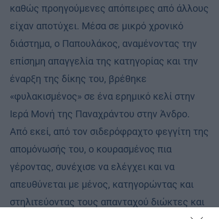
καθώς προηγούμενες απόπειρες από άλλους
είχαν αποτύχει. Μέσα σε μικρό χρονικό
διάστημα, ο Παπουλάκος, αναμένοντας την
επίσημη απαγγελία της κατηγορίας και την
έναρξη της δίκης του, βρέθηκε
«φυλακισμένος» σε ένα ερημικό κελί στην
Ιερά Μονή της Παναχράντου στην Άνδρο.
Από εκεί, από τον σιδερόφραχτο φεγγίτη της
απομόνωσής του, ο κουρασμένος πια
γέροντας, συνέχισε να ελέγχει και να
απευθύνεται με μένος, κατηγορώντας και
στηλιτεύοντας τους απανταχού διώκτες και