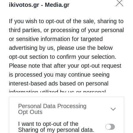
κατηγόρους του. Η φωνή του σίγησε ένα
ikivotos.gr -
Media.gr
ήσυχο βράδυ! Αφότου κοινώνησε των
If you wish to opt-out of the sale, sharing to
Αχράντων Μυστηρίων και ζήτησε
third parties, or processing of your personal
συγχώρηση από τους παρισταμένους
or sensitive information for targeted
Πατέρες και μοναχούς, παρέδωσε την ψυχή
advertising by us, please use the below
του γαληνεμένα και μακάρια, ψελλίζοντας το
opt-out section to confirm your selection.
«Μνήσθητί μου Κύριε, όταν έλθης εν τη
Please note that after your opt-out request
is processed you may continue seeing
Βασιλεία Σου».
interest-based ads based on personal
Ο Παπουλάκος, τόσα χρόνια μετά την οσιακή
information utilized by us or personal
κοίμησή του, συνεχίζει και σήμερα να
information disclosed to third parties prior
Personal Data Processing
to your opt-out. You may separately opt-out
«προκαλεί» αμφίσημες αντιδράσεις και
Opt Outs
of the further disclosure of your personal
κριτικές. Δεν είναι λίγοι εκείνοι που
I want to opt-out of the
information by third parties on the IAB’s list
Sharing of my personal data.