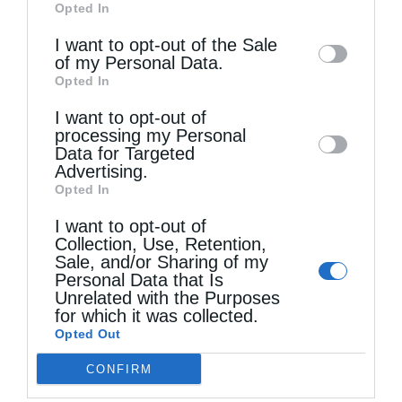
αναγνωρίζουν στο πρόσωπό του τον
Opted In
of downstream participants. This
λαοπλάνο αγύρτη, τον μοναχό αμόναχο που
information may also be disclosed by us to
I want to opt-out of the Sale
of my Personal Data.
«αυτόκλητος» αυτοχρίσθηκε σωτήρας της
third parties on the
IAB’s List of
Opted In
Downstream Participants
that may further
οικουμένης και βάλθηκε να «αγιάσει» τον
I want to opt-out of
disclose it to other third parties.
κόσμο γύρω του. Στην αντίπερα όχθη, χορεία
processing my Personal
Data for Targeted
όπου κατατάσσεται και ο γράφων διά της
Advertising.
Opted In
παρούσης αναφοράς, ο Παπουλάκος
I want to opt-out of
αποτέλεσε και αποτελεί βακτηρία και
Collection, Use, Retention,
παραμυθία ψυχών, άνθος μυρίπνοο,
Sale, and/or Sharing of my
Personal Data that Is
στυλοβάτης της Πίστεως και της πατρίδος,
Unrelated with the Purposes
for which it was collected.
αγέρωχος πρόμαχος των ιερών και οσίων!
Opted Out
Ακόμη και τώρα, σαν να αντηχούν στα αυτιά
CONFIRM