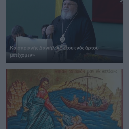
Καισαριανής Δανιήλ: «Εκ του ενός άρτου
μετέχομεν»