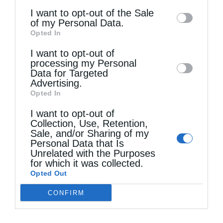
information may also be disclosed by us to
I want to opt-out of the Sale
αλλιώς», αναφέρει ο ίδιος. Επίσης,
of my Personal Data.
third parties on the
IAB’s List of
λειτουργεί και το νέο, υπερσύγχρονο
Opted In
Downstream Participants
that may further
εκκλησιαστικό γηροκομείο Λεωνιδίου «Ο
I want to opt-out of
disclose it to other third parties.
processing my Personal
Άγιος Λεωνίδας», μια άριστη και πολλά
Data for Targeted
Advertising.
υποσχόμενη μονάδα φροντίδας ηλικιωμένων
Opted In
και χρονίως πασχόντων, η οποία εξυπηρετεί
I want to opt-out of
τις ανάγκες της Κυνουρίας. «Αν δεν
Collection, Use, Retention,
Sale, and/or Sharing of my
περικόψουν ή μειώσουν τη φορολογία, το
Personal Data that Is
Unrelated with the Purposes
μέλλον είναι αόρατο και σκοτεινό. Δεν
for which it was collected.
Opted Out
ξέρουμε αν θα αντέξουμε ή θα λυγίσουμε. Ας
κάνουμε προσευχή! Στηριζόμαστε μόνο από
CONFIRM
ελεημοσύνες», σημειώνει ο Σεβασμιώτατος