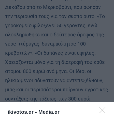
Δεκάζου από το Μερκοβούνι, που άφησαν
την περιουσία τους για τον σκοπό αυτό. «Το
γηροκομείο φιλοξενεί 50 γέροντες, ενώ
ολοκληρώθηκε και ο δεύτερος όροφος της
νέας πτέρυγας, δυναμικότητας 100
κρεβατιών». «Οι δαπάνες είναι υψηλές.
Χρειάζονται μόνο για τη διατροφή του κάθε
ατόμου 800 ευρώ ανά μήνα. Οι ίδιοι οι
ηλικιωμένοι αδυνατούν να αντεπεξέλθουν,
μιας και οι περισσότεροι παίρνουν αγροτικές
συντάξεις της τάξεως των 300 ευρώ.
Κάνουμε μεγάλο αγώνα», λέει ο
ikivotos.gr -
Media.gr