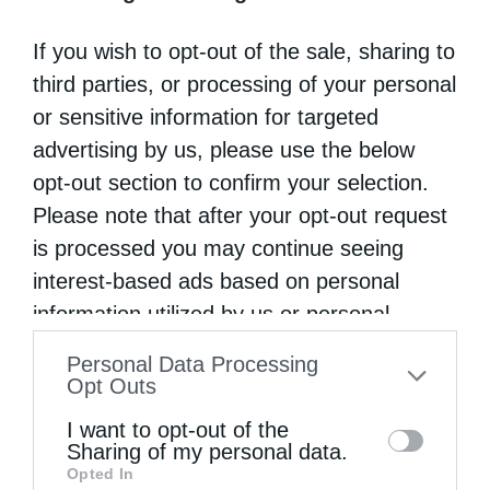
Σεβασμιώτατος.
If you wish to opt-out of the sale, sharing to
«Οι δωρεές είναι μικρές και το μεγάλο
third parties, or processing of your personal
πρόβλημα είναι η φορολογία. Υπάρχει
or sensitive information for targeted
εκκλησία που δεν δαπανά και τα έσοδά της
advertising by us, please use the below
opt-out section to confirm your selection.
φορολογούνται. Και οι δήμοι (ανταποδοτικά)
Please note that after your opt-out request
εισπράττουν, αλλά αντί να είναι συνεργοί
is processed you may continue seeing
μας, είναι απέναντί μας… Τώρα λαμβάνουμε
interest-based ads based on personal
βοήθεια μόνο από συνανθρώπους μας, από το
information utilized by us or personal
υστέρημα ή το περίσσευμά τους».
information disclosed to third parties prior
Personal Data Processing
to your opt-out. You may separately opt-out
Opt Outs
«Στο Γηροκομείο της Τρίπολης, το οποίο
of the further disclosure of your personal
I want to opt-out of the
φιλοξενεί 90 άτομα, έγινε περικοπή μισθών
information by third parties on the IAB’s list
Sharing of my personal data.
Opted In
of downstream participants. This
20% στο προσωπικό γιατί δεν γινόταν