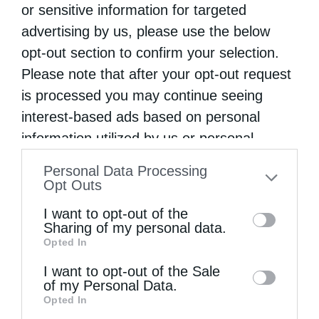
Κωνσταντινουπόλεως.
or sensitive information for targeted
advertising by us, please use the below
Οἱ συναχθέντες Ἱεράρχαι ἀπευθύνουν τήν
opt-out section to confirm your selection.
εὐλογίαν αὐτῶν εἰς τούς πιστούς τῶν
Please note that after your opt-out request
ἑκασταχοῦ θεοσώστων ἐπαρχιῶν τῆς
is processed you may continue seeing
πρωτοθρόνου Ἐκκλησίας, ὡς καί πρός
interest-based ads based on personal
information utilized by us or personal
«πᾶσαν ψυχήν Χριστιανῶν Ὀρθοδόξων»,
information disclosed to third parties prior
ὁμοῦ μέ τήν ἔκφρασιν τοῦ σεβασμοῦ των
Personal Data Processing
to your opt-out. You may separately opt-out
Opt Outs
πρός τούς Μακ. Προκαθημένους τῶν
of the further disclosure of your personal
I want to opt-out of the
Ὀρθοδόξων Ἐκκλησιῶν καί τήν εὐχήν νά
information by third parties on the IAB’s list
Sharing of my personal data.
ἴδουν πραγματοποιουμένην κατά τό
Opted In
of downstream participants. This
information may also be disclosed by us to
προσεχές ἔτος τήν Ἁγίαν καί Μεγάλην
I want to opt-out of the Sale
of my Personal Data.
third parties on the
IAB’s List of
Σύνοδον τῆς Ἁγίας Ὀρθοδόξου ἡμῶν
Opted In
Downstream Participants
that may further