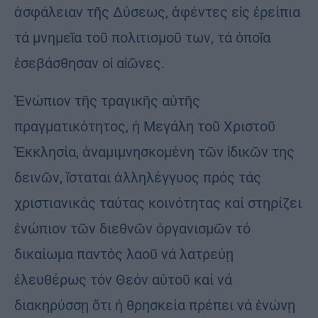
ἀσφάλειαν τῆς Δύσεως, ἀφέντες εἰς ἐρείπια
τά μνημεῖα τοῦ πολιτισμοῦ των, τά ὁποῖα
ἐσεβάσθησαν οἱ αἰῶνες.
Ἐνώπιον τῆς τραγικῆς αὐτῆς
πραγματικότητος, ἡ Μεγάλη τοῦ Χριστοῦ
Ἐκκλησία, ἀναμιμνησκομένη τῶν ἰδικῶν της
δεινῶν, ἵσταται ἀλληλέγγυος πρός τάς
χριστιανικάς ταύτας κοινότητας καί στηρίζει
ἐνώπιον τῶν διεθνῶν ὀργανισμῶν τό
δικαίωμα παντός λαοῦ νά λατρεύῃ
ἐλευθέρως τόν Θεόν αὐτοῦ καί νά
διακηρύσσῃ ὅτι ἡ θρησκεία πρέπει νά ἑνώνῃ