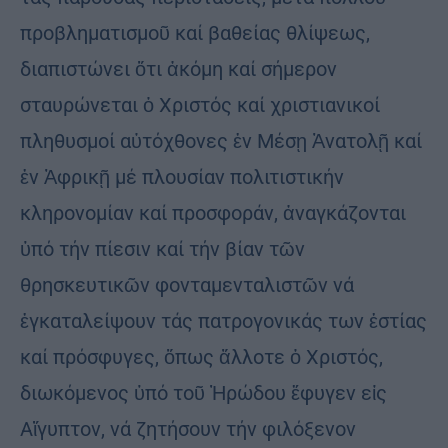
προβληματισμοῦ καί βαθείας θλίψεως,
διαπιστώνει ὅτι ἀκόμη καί σήμερον
σταυρώνεται ὁ Χριστός καί χριστιανικοί
πληθυσμοί αὐτόχθονες ἐν Μέσῃ Ἀνατολῇ καί
ἐν Ἀφρικῇ μέ πλουσίαν πολιτιστικήν
κληρονομίαν καί προσφοράν, ἀναγκάζονται
ὑπό τήν πίεσιν καί τήν βίαν τῶν
θρησκευτικῶν φονταμενταλιστῶν νά
ἐγκαταλείψουν τάς πατρογονικάς των ἑστίας
καί πρόσφυγες, ὅπως ἄλλοτε ὁ Χριστός,
διωκόμενος ὑπό τοῦ Ἠρώδου ἔφυγεν εἰς
Αἴγυπτον, νά ζητήσουν τήν φιλόξενον