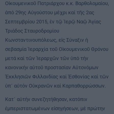
Οἰκουμενικοῦ Πατριάρχου κ.κ. Βαρθολομαίου,
ἀπό 29ης Αὐγούστου μέχρι καί τῆς 2ας
Σεπτεμβρίου 2015, ἐν τῷ Ἱερῷ Ναῷ Ἁγίας
Τριάδος Σταυροδρομίου
Κωνσταντινουπόλεως, εἰς Σύναξιν ἡ
σεβασμία Ἱεραρχία τοῦ Οἰκουμενικοῦ Θρόνου
μετά καί τῶν Ἱεραρχῶν τῶν ὑπό τήν
κανονικήν αὐτοῦ προστασίαν Αὐτονόμων
Ἐκκλησιῶν Φιλλανδίας καί Ἐσθονίας καί τῶν
ὑπ᾿ αὐτόν Οὐκρανῶν καί Καρπαθορρώσσων.
Κατ᾿ αὐτήν συνεζητήθησαν, κατόπιν
ἐμπεριστατωμένων εἰσηγήσεων, μέ πρώτην