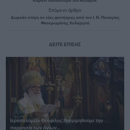
Κοράνι παλαιότερο του Μωάμεθ;
Επόμενο άρθρο
Δωρεάν στέγη σε νέες φοιτήτριες από τον Ι. Ν. Παναγίας
Φανερωμένης Χολαργού
ΔΕΙΤΕ ΕΠΙΣΗΣ
Ιεροσολύμων Θεόφιλος: Να μιμηθούμε την
παρρησία των Αγίων...