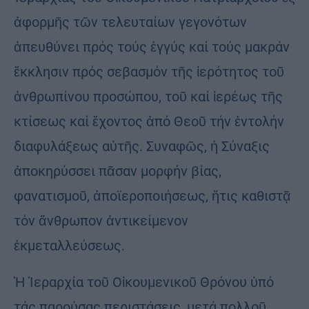
ἀφορμῆς τῶν τελευταίων γεγονότων
ἀπευθύνει πρός τούς ἐγγύς καί τούς μακράν
ἔκκλησιν πρός σεβασμόν τῆς ἱερότητος τοῦ
ἀνθρωπίνου προσώπου, τοῦ καί ἱερέως τῆς
κτίσεως καί ἔχοντος ἀπό Θεοῦ τήν ἐντολήν
διαφυλάξεως αὐτῆς. Συναφῶς, ἡ Σύναξις
ἀποκηρύσσει πᾶσαν μορφήν βίας,
φανατισμοῦ, ἀποϊεροποιήσεως, ἥτις καθιστᾷ
τόν ἄνθρωπον ἀντικείμενον
ἐκμεταλλεύσεως.
Ἡ Ἱεραρχία τοῦ Οἰκουμενικοῦ Θρόνου ὑπό
τάς παρούσας περιστάσεις, μετά πολλοῦ