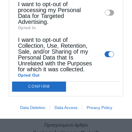
Ἐκκλησίας.
I want to opt-out of
disclose it to other third parties.
processing my Personal
Data for Targeted
Ἐν τοῖς Πατριαρχείοις, τῇ 2ᾳ Σεπτεμβρίου
Advertising.
2015
Opted In
Ἐκ τῆς Ἀρχιγραμματείας τῆς Ἁγίας καί Ἱερᾶς
I want to opt-out of
Collection, Use, Retention,
Συνόδου
Sale, and/or Sharing of my
Personal Data that Is
Unrelated with the Purposes
for which it was collected.
ΟΙΚΟΥΜΕΝΙΚΌ ΠΑΤΡΙΑΡΧΕΊΟ
Opted Out
CONFIRM
0
ΜΟΙΡΑΣΟΥ
Data Deletion
Data Access
Privacy Policy
Προηγούμενο άρθρο