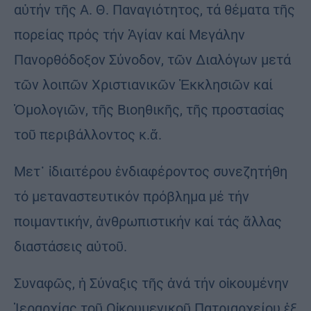
αὐτήν τῆς Α. Θ. Παναγιότητος, τά θέματα τῆς
πορείας πρός τήν Ἁγίαν καί Μεγάλην
Πανορθόδοξον Σύνοδον, τῶν Διαλόγων μετά
τῶν λοιπῶν Χριστιανικῶν Ἐκκλησιῶν καί
Ὁμολογιῶν, τῆς Βιοηθικῆς, τῆς προστασίας
τοῦ περιβάλλοντος κ.ἄ.
Μετ᾿ ἰδιαιτέρου ἐνδιαφέροντος συνεζητήθη
τό μεταναστευτικόν πρόβλημα μέ τήν
ποιμαντικήν, ἀνθρωπιστικήν καί τάς ἄλλας
διαστάσεις αὐτοῦ.
Συναφῶς, ἡ Σύναξις τῆς ἀνά τήν οἰκουμένην
Ἱεραρχίας τοῦ Οἰκουμενικοῦ Πατριαρχείου ἐξ