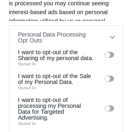
is processed you may continue seeing
interest-based ads based on personal
information utilized by us or personal
information disclosed to third parties prior
Personal Data Processing
to your opt-out. You may separately opt-out
Opt Outs
of the further disclosure of your personal
I want to opt-out of the
information by third parties on the IAB’s list
Sharing of my personal data.
Opted In
of downstream participants. This
information may also be disclosed by us to
I want to opt-out of the Sale
of my Personal Data.
third parties on the
IAB’s List of
Opted In
Downstream Participants
that may further
I want to opt-out of
disclose it to other third parties.
processing my Personal
Data for Targeted
Advertising.
Opted In