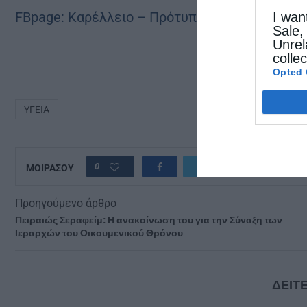
FBpage: Καρέλλειο – Πρότυπο Κέντρο Alzheim
I wan
Sale,
Unrel
colle
Opted 
ΥΓΕΊΑ
0
ΜΟΙΡΑΣΟΥ
Προηγούμενο άρθρο
Πειραιώς Σεραφείμ: Η ανακοίνωση του για την Σύναξη των
Ιεραρχών του Οικουμενικού Θρόνου
ΔΕΙΤΕ