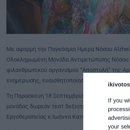
Με αφορμή την Παγκόσμια Ημέρα Νόσου Alzheim
Ολοκληρωμένη Μονάδα Αντιμετώπισης Νόσου A
φιλανθρωπικού οργανισμού “Αποστολή” της Αρ
ενημέρωσης, ευαισθητοποίησης και πρόληψης σ
ikivotos
Τη Παρασκευή 18 Σεπτεμβρίου και ώρα 13:00 π.
If you wi
μονάδας δωρεάν τεστ δεξιοτήτων οδήγησης, α
processi
Εργοθεραπείας κ.Ιωάννα Κατσούρη.
advertis
your sel