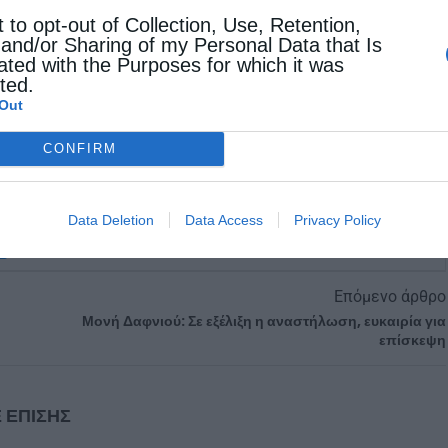
er
t to opt-out of Collection, Use, Retention,
 and/or Sharing of my Personal Data that Is
ated with the Purposes for which it was
cted.
Out
CONFIRM
Data Deletion
Data Access
Privacy Policy
Επόμενο άρθρο
Μονή Δαφνιού: Σε εξέλιξη η αναστήλωση, ευκαιρία για
επίσκεψη
 ΕΠΙΣΗΣ