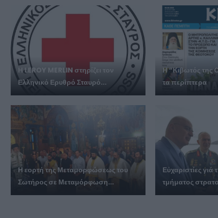
Η LEROY MERLIN στηρίζει τον
Η “Κιβωτός της 
Ελληνικό Ερυθρό Σταυρό...
τα περίπτερα
Η εορτή της Μεταμορφώσεως του
Εὐχαριστίες γι
Σωτήρος σε Μεταμόρφωση...
τμήματος στρατο