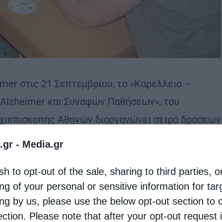
er στις 21 Σεπτεμβρίου, το «Καρέλλειο –
lzheimer και Συναφών Παθήσεων», του
χιεπισκοπής Αθηνών διοργανώνει σειρά δράσεων
χετικά με τη νόσο.
.gr -
Media.gr
μ. – 17:00 μ.μ. θα διεξαχθούν στο χώρο της
sh to opt-out of the sale, sharing to third parties, o
πό την αναπληρώτρια πρόεδρο του ΤΕΙ
ng of your personal or sensitive information for ta
ing by us, please use the below opt-out section to 
ection. Please note that after your opt-out request 