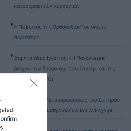
καταστροφικών πυρκαγιών
Η “Κιβωτός της Ορθοδοξίας” σε όλα τα
περίπτερα
Δημητριάδος Ιγνάτιος: «Η Παναγία μας
δείχνει τον δρόμο της ταπείνωσης και της
σιωπής» (ΦΩΤΟ)
Η εορτή της Μεταμορφώσεως του Σωτήρος
r
rgeted
σε Μεταμόρφωση Μολάων και Ανθοχώρι
confirm
is