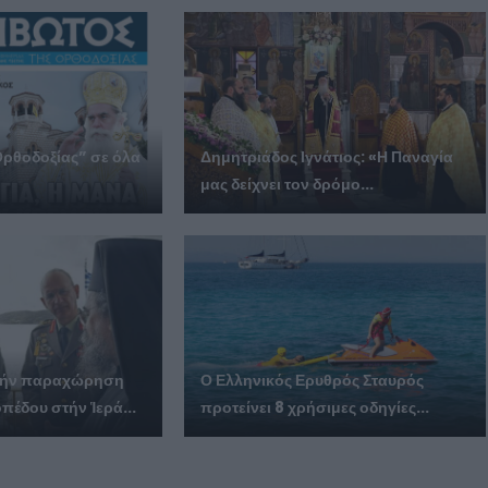
Ορθοδοξίας” σε όλα
Δημητριάδος Ιγνάτιος: «Η Παναγία
μας δείχνει τον δρόμο...
ά τήν παραχώρηση
Ο Ελληνικός Ερυθρός Σταυρός
πέδου στήν Ἱερά...
προτείνει 8 χρήσιμες οδηγίες...