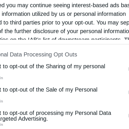
ας Alzheimer (21 – 22 Σεπτεμβρίου), σε
d you may continue seeing interest-based ads ba
 διεξαχθεί δράση ενημέρωσης και
 information utilized by us or personal information
d to third parties prior to your opt-out. You may se
ού κέντρου σχετικά με τη νόσο και θα
of the further disclosure of your personal informati
ης μονάδας δωρεάν τεστ μνήμης σε άτομα άνω
rties on the IAB’s list of downstream participants. T
μ.
ion may also be disclosed by us to third parties on
nal Data Processing Opt Outs
st of Downstream Participants
that may further discl
νεργασία με τον Δήμο Χαλανδρίου, θα χορηγηθούν
rd parties.
t to opt-out of the Sharing of my personal
από τις 10:00 π.μ. έως τις 13:00μ.μ. Στη δράση
In
αλανδρίου.
t to opt-out of the Sale of my Personal
 οδήγησης και για περισσότερες πληροφορίες ή
In
t to opt-out of processing my Personal Data
argeted Advertising.
In