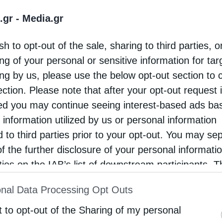
όλεμος» δεν την έβλαψε ποτέ… Αντιθέτως, την
.gr -
Media.gr
αν έρχεται είναι καλός. Ο πόλεμος, παρά τις
sh to opt-out of the sale, sharing to third parties, o
ng of your personal or sensitive information for ta
ing by us, please use the below opt-out section to 
ection. Please note that after your opt-out request 
γησης της Εκκλησίας. Πώς σκέφτεστε να το
d you may continue seeing interest-based ads ba
 information utilized by us or personal information
d to third parties prior to your opt-out. You may se
ί κεντρικά από την Εκκλησία μας. Η Πολιτεία,
of the further disclosure of your personal informati
έπει να υπάρξει μια διαδικασία και, στο πλαίσιο
rties on the IAB’s list of downstream participants. T
 Δυστυχώς, η Πολιτεία μας τα τελευταία χρόνια
ion may also be disclosed by us to third parties on
nal Data Processing Opt Outs
 ποτέ σοβαρά για κανένα θέμα με την Εκκλησία.
st of Downstream Participants
that may further discl
rd parties.
t to opt-out of the Sharing of my personal