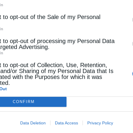
In
t to opt-out of the Sale of my Personal
In
κό ανάστημα, που να μπορούν να εργαστούν με
λο που είχαν τη δυνατότητα, υπήρχαν τα
t to opt-out of processing my Personal Data
argeted Advertising.
υ έδινε μεγάλες πλειοψηφίες, δεν ασχολήθηκαν
In
ματα.
t to opt-out of Collection, Use, Retention,
 and/or Sharing of my Personal Data that Is
ated with the Purposes for which it was
cted.
Out
CONFIRM
μερίζεται από τον τελευταίο πολίτη έως τους
υτό: να προσδιορίσουμε τα λάθη που έγιναν όχι
Data Deletion
Data Access
Privacy Policy
ράς προτύπων, με ποια υλικά δηλαδή χτίσαμε τη