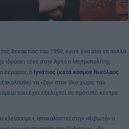
 της δεκαετίας του 1950, έγινε ένα από τα πολλά
χε ιδρύσει τότε στην Άρτα ο Μητροπολίτης
ια πέρασαν, ο
Ιγνάτιος (κατά κόσμον Νικόλαος
 εξακολουθεί να «ζει» στον ίδιο χώρο, του
κομείο που έχει εξελιχτεί σε πρότυπο κέντρο
 το κλείσουμε», αποκαλύπτει στην «Κιβωτό» ο
νό του για τη στάση της Πολιτείας. «Το