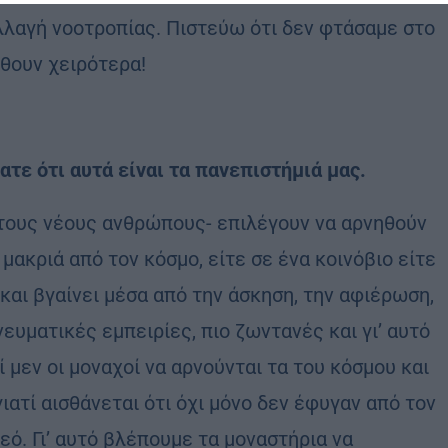
αλλαγή νοοτροπίας. Πιστεύω ότι δεν φτάσαμε στο
ρθουν χειρότερα!
τε ότι αυτά είναι τα πανεπιστήμιά μας.
στους νέους ανθρώπους- επιλέγουν να αρνηθούν
μακριά από τον κόσμο, είτε σε ένα κοινόβιο είτε
 και βγαίνει μέσα από την άσκηση, την αφιέρωση,
ευματικές εμπειρίες, πιο ζωντανές και γι’ αυτό
 μεν οι μοναχοί να αρνούνται τα του κόσμου και
ιατί αισθάνεται ότι όχι μόνο δεν έφυγαν από τον
εό. Γι’ αυτό βλέπουμε τα μοναστήρια να