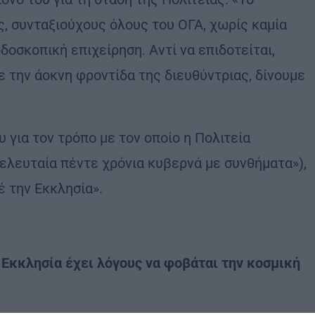
ς, συνταξιούχους όλους του ΟΓΑ, χωρίς καμία
δοσκοπική επιχείρηση. Αντί να επιδοτείται,
 την άοκνη φροντίδα της διευθύντριας, δίνουμε
υ για τον τρόπο με τον οποίο η Πολιτεία
τελευταία πέντε χρόνια κυβερνά με συνθήματα»),
έ την Εκκλησία».
 Εκκλησία έχει λόγους να φοβάται την κοσμική