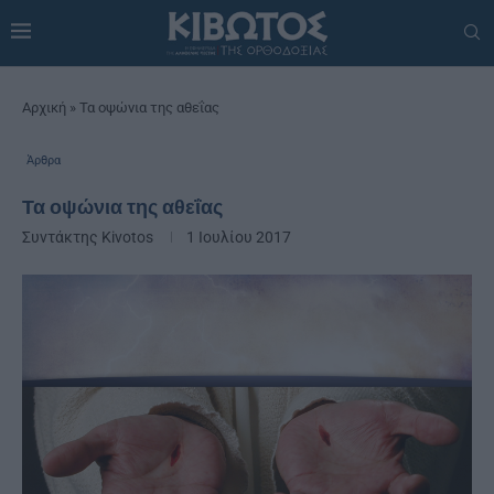
Αρχική
»
Τα οψώνια της αθεΐας
Άρθρα
Τα οψώνια της αθεΐας
Συντάκτης
Kivotos
1 Ιουλίου 2017