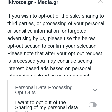
ikivotos.gr -
Media.gr
γίνεται μέσα από μια σχέση αντίστροφης
αναλογίας ανάμεσα στη γνώση και στην πίστη
If you wish to opt-out of the sale, sharing to
third parties, or processing of your personal
στον Θεό. Όσο μεγαλώνει, δηλ., η γνώση,
or sensitive information for targeted
τόσο μικραίνει η πίστη στον Θεό. Όχι, διότι
advertising by us, please use the below
με τη γνώση ανακάλυψε ο άνθρωπος την
opt-out section to confirm your selection.
πλάνη του για τον Θεό, αφού η γνώση δεν
Please note that after your opt-out request
έχει πρόσβαση στον χώρο της μεταφυσικής,
is processed you may continue seeing
interest-based ads based on personal
αλλά διότι με τη γνώση έγινε πιο αλαζόνας ο
information utilized by us or personal
σύγχρονος άνθρωπος και πίστεψε ότι έχει
information disclosed to third parties prior
την αυτάρκεια που του χρειάζεται, για να
Personal Data Processing
to your opt-out. You may separately opt-out
Opt Outs
κόψει τον «ομφάλιο λώρο» που τον συνέδεε
of the further disclosure of your personal
I want to opt-out of the
με τον Θεό.
information by third parties on the IAB’s list
Sharing of my personal data.