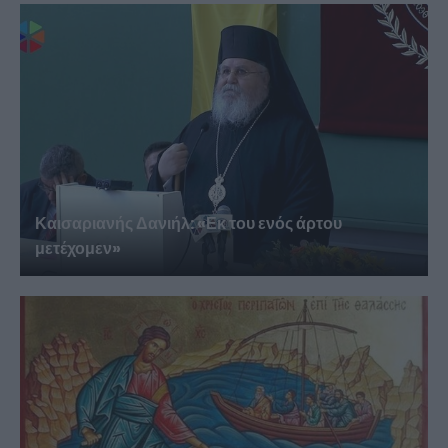
Καισαριανής Δανιήλ: «Εκ του ενός άρτου
μετέχομεν»