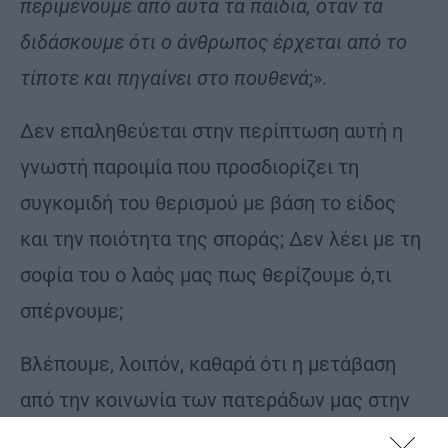
περιμένουμε από αυτά τα παιδιά, όταν τα
διδάσκουμε ότι ο άνθρωπος έρχεται από το
τίποτε και πηγαίνει στο πουθενά
;».
Δεν επαληθεύεται στην περίπτωση αυτή η
γνωστή παροιμία που προσδιορίζει τη
συγκομιδή του θερισμού με βάση το είδος
και την ποιότητα της σποράς; Δεν λέει με τη
σοφία του ο λαός μας πως θερίζουμε ό,τι
σπέρνουμε;
Βλέπουμε, λοιπόν, καθαρά ότι η μετάβαση
από την κοινωνία των πατεράδων μας στην
κοινωνία τη δική μας και των παιδιών μας