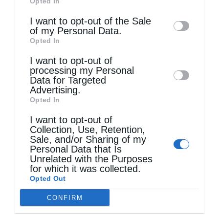
Opted In
of downstream participants. This
Βλέπουμε καθαρά ότι η μετάβαση από
information may also be disclosed by us to
I want to opt-out of the Sale
of my Personal Data.
third parties on the
IAB’s List of
την κοινωνία των πατεράδων μας στην
Opted In
Downstream Participants
that may further
κοινωνία τη δική μας και των παιδιών
I want to opt-out of
disclose it to other third parties.
μας γίνεται μέσα από μια σχέση
processing my Personal
Data for Targeted
αντίστροφης αναλογίας ανάμεσα στη
Advertising.
γνώση και στην πίστη στον Θεό
Opted In
I want to opt-out of
Collection, Use, Retention,
Την ίδια, όμως, σχέση αντίστροφης
Sale, and/or Sharing of my
αναλογίας παρατηρούμε και ανάμεσα στη
Personal Data that Is
Unrelated with the Purposes
γνώση και στην ηθική ποιότητα του
for which it was collected.
Opted Out
σημερινού κόσμου, αφού, όσο μεγαλώνει η
CONFIRM
γνώση, τόσο πιο σκληρός και απάνθρωπος