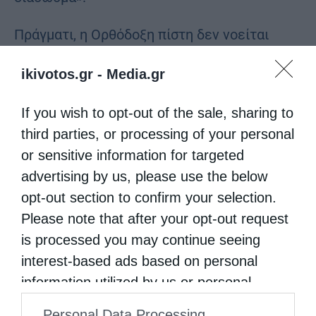
Πράγματι, η Ορθόδοξη πίστη δεν νοείται
χωρίς αναφορά στον Σταυρικό τρόπο της
ikivotos.gr -
Media.gr
Θυσίας Του Κυρίου, έως το μέγεθος και το
ύψος της έμπρακτης και θυσιαστικής του
If you wish to opt-out of the sale, sharing to
third parties, or processing of your personal
Αγάπης. Δεν νοείται ορθόδοξο ήθος, χωρίς
or sensitive information for targeted
άρση και μίμηση του Σταυρού του Κυρίου και
advertising by us, please use the below
γενικότερα η αρχιτεκτονική των
opt-out section to confirm your selection.
περισσοτέρων Ιερών μας Ναών (το σήμα
Please note that after your opt-out request
κατατεθέν θα λέγαμε κοσμικά), δεν νοείται
is processed you may continue seeing
interest-based ads based on personal
χωρίς τοποθέτηση εξωτερικά Μεγάλων
information utilized by us or personal
Σταυρών, αλλά και το Σχήμα του εσωτερικά
information disclosed to third parties prior
να μην έχει σταυρικό σχηματισμό. Γιατί; Μα
Personal Data Processing