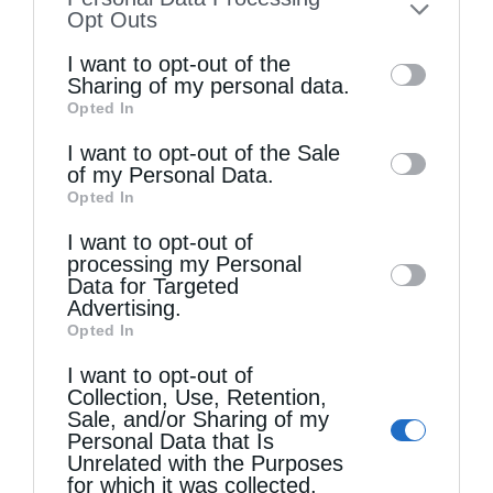
to your opt-out. You may separately opt-out
Opt Outs
φυσικά γιατί δι’ αυτού σωζόμαστε και
of the further disclosure of your personal
I want to opt-out of the
προφυλασσόμαστε από τον ίδιο τον Διάβολο,
information by third parties on the IAB’s list
Sharing of my personal data.
Opted In
of downstream participants. This
ο οποίος τρέμει τη θέα του και είναι το μόνο
information may also be disclosed by us to
I want to opt-out of the Sale
σχήμα που δεν μπορεί να μετασχηματιστεί,
of my Personal Data.
third parties on the
IAB’s List of
αφού μπορεί να εμφανιστεί για να
Opted In
Downstream Participants
that may further
περιπλανήσει ακόμη και ως Αγγελος Φωτός.
I want to opt-out of
disclose it to other third parties.
processing my Personal
Ποτέ όμως Σταυρός.
Data for Targeted
Advertising.
Θα μπορούσαμε να αναφέρουμε και άλλα,
Opted In
αλλά δυστυχώς θα υπερβούμε σε έκταση το
I want to opt-out of
Collection, Use, Retention,
επιτρεπόμενο όριο. Συνοψίζουμε, λοιπόν, και
Sale, and/or Sharing of my
Personal Data that Is
προτρέπουμε ταυτόχρονα: Να έχουμε
Unrelated with the Purposes
for which it was collected.
συνεχώς αδελφοί μου ως καύχημά μας τον