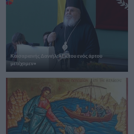
Καισαριανής Δανιήλ: «Εκ του ενός άρτου
μετέχομεν»