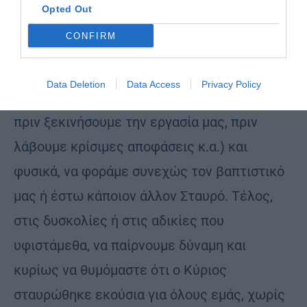
Opted Out
Τίμιο Σταυρό. Να κάνουμε σωστά, χωρίς
CONFIRM
βιασύνες το σημείο του Σταυρού σε τακτά
διαστήματα (όταν ξυπνούμε, όταν παίρνουμε
Data Deletion
Data Access
Privacy Policy
το πρωινό μας, το μεσημεριανό ή το βραδινό,
πριν ξεκινήσουμε την εργασία μας, πριν
λάβουμε κρίσιμες αποφάσεις κ.α.) και
φυσικά, να φοράμε συνεχώς τον βαπτιστικό
μας ή έστω κάποιον άλλον Σταυρό. Τέλος,
στις δυσκολίες ή στις αδικίες που
υφιστάμεθα, να παίρνουμε δύναμη και
κυρίως να θυμόμαστε ότι ο Κύριος
σταυρώθηκε εκούσια για όλους εμάς, χωρίς