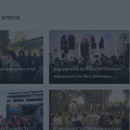
 ΕΠΙΣΗΣ
ταμορφώσεως στην
Δημητριάδος Ιγνάτιος: «Η Παναγία
παρηγορεί και δίνει βάλσαμο...
ός Σταυρός: Τι
Η πανήγυρις της Μεταμορφώσεως