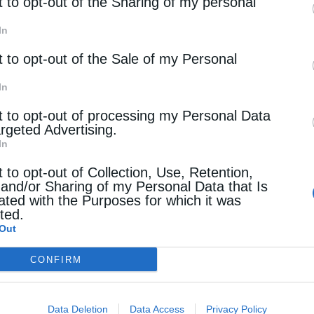
rd parties.
t to opt-out of the Sharing of my personal
ια παιδιά με αναπηρίες που ζουν με τις
In
υς χρειάζονται την προσωρινή εξειδικευμένη
t to opt-out of the Sale of my Personal
In
 κοινότητας που είναι ανασφάλιστα και
t to opt-out of processing my Personal Data
argeted Advertising.
ών.
In
και θα καλύπτονται από την πρόσφατη επιδότηση
t to opt-out of Collection, Use, Retention,
 and/or Sharing of my Personal Data that Is
ινωνικής Ασφάλισης & Κοινωνικής Αλληλεγγύης
ated with the Purposes for which it was
cted.
Out
CONFIRM
Data Deletion
Data Access
Privacy Policy