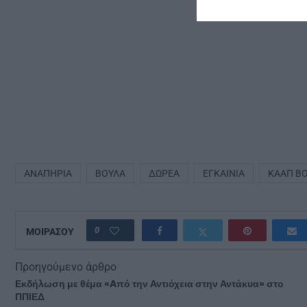
ΑΝΑΠΗΡΊΑ
ΒΟΎΛΑ
ΔΩΡΕΆ
ΕΓΚΑΊΝΙΑ
ΚΑΑΠ Β
0
ΜΟΙΡΑΣΟΥ
Προηγούμενο άρθρο
Εκδήλωση με θέμα «Aπό την Αντιόχεια στην Αντάκυα» στο
ΠΠΙΕΔ