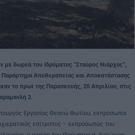
αν με δωρεά του Ιδρύματος ”Σταύρος Νιάρχος”,
το Παράρτημα Αποθεραπείας και Αποκατάστασης
αν το πρωί της Παρασκευής, 20 Απριλίου, στις
αραμανλή 2.
Υπουργός Εργασίας Θεανώ Φωτίου, εκπρόσωποι
αρχιερατικός επίτροπος – εκπρόσωπος του
ομαίος, ο ιερέας του Ιδρύματος π. Αντώνιος