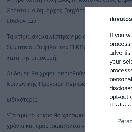
Χρήστου, ο δήμαρχος Γρηγόρης Κωνσταντέλλος
ikivotos
Εθελοντών.
If you wi
Τα κτίρια ανακαινίστηκαν με αποκλειστική δωρ
processi
Σωματείο «Οι φίλοι του ΠΙΚΠΑ Βούλας – Πεντ
advertis
κατά την επισκευή.
your sel
processe
Οι δομές θα χρησιμοποιηθούν για τη στέγαση
personal
Κοινωνικής Πρόνοιας Περιφέρειας Αττικής.
disclose
opt-out 
Ειδικότερα:
third pa
informat
*Το πρώτο κτίριο θα χρησιμοποιηθεί ως στέγη
Perso
IAB’s Li
χρόνια και προετοιμάζονται για την αυτονόμησ