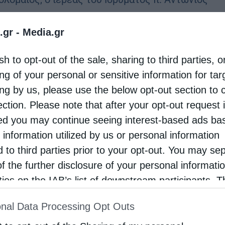
 και διάφοροι εκπρόσωποι Φορέων και
.gr -
Media.gr
sh to opt-out of the sale, sharing to third parties, o
εά του Ιδρύματος ”Σταύρος Νιάρχος” και το
ng of your personal or sensitive information for ta
έλης» ανέλαβε την παρακολούθηση του έργου
ing by us, please use the below opt-out section to 
ection. Please note that after your opt-out request 
d you may continue seeing interest-based ads ba
 εξειδικευμένων προγραμμάτων του Κέντρου
 information utilized by us or personal information
d to third parties prior to your opt-out. You may se
of the further disclosure of your personal informati
rties on the IAB’s list of downstream participants. T
ion may also be disclosed by us to third parties on
 των νέων κοριτσιών που ζουν στο χώρο πολλά
nal Data Processing Opt Outs
st of Downstream Participants
that may further discl
ή τους.