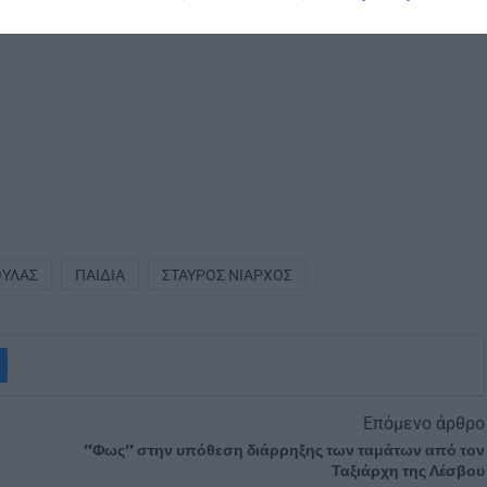
ΟΎΛΑΣ
ΠΑΙΔΙΆ
ΣΤΑΎΡΟΣ ΝΙΆΡΧΟΣ
Επόμενο άρθρο
’’Φως’’ στην υπόθεση διάρρηξης των ταμάτων από τον
Ταξιάρχη της Λέσβου