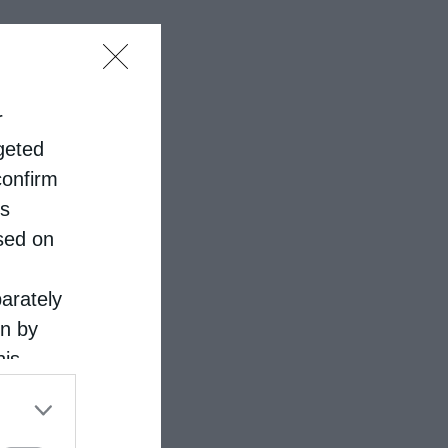
r
rgeted
confirm
is
sed on
parately
on by
his
 the
ose it to