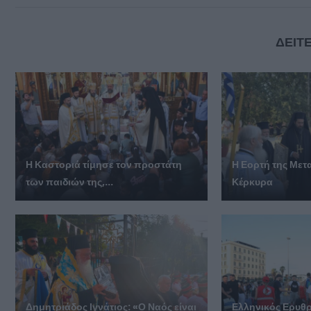
ΔΕΙΤΕ
Η Καστοριά τίμησε τον προστάτη
Η Εορτή της Με
των παιδιών της,...
Κέρκυρα
Δημητριάδος Ιγνάτιος: «Ο Ναός είναι
Ελληνικός Ερυθρ