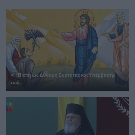
«Η Πίστη ως Δύναμη Ενότητας και Υπέρβασης
των...