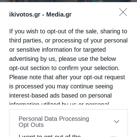
ikivotos.gr -
Media.gr
If you wish to opt-out of the sale, sharing to
third parties, or processing of your personal
or sensitive information for targeted
Ύδρας Εφραίμ: Η νεότητα είναι το μέλλον της...
advertising by us, please use the below
opt-out section to confirm your selection.
Please note that after your opt-out request
is processed you may continue seeing
interest-based ads based on personal
information utilized by us or personal
information disclosed to third parties prior
Personal Data Processing
to your opt-out. You may separately opt-out
Opt Outs
of the further disclosure of your personal
Αρχιμ. Βαρθολομαίος Εσφιγμενίτης: Η
I want to opt-out of the