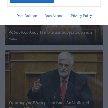
Data Deletion
Data Access
Privacy Policy
Ρόδου Κύριλλος: Η πίστη λειτουργεί ως σχέση
και...
Υφυπουργός Εξωτερικών Ιωάν. Λοβέρδος: Η