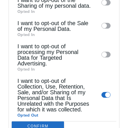
information by third parties on the IAB’s list
Sharing of my personal data.
Νομιμότητα στο Άγιον Όρος...
Opted In
of downstream participants. This
information may also be disclosed by us to
I want to opt-out of the Sale
of my Personal Data.
third parties on the
IAB’s List of
Opted In
Downstream Participants
that may further
I want to opt-out of
disclose it to other third parties.
processing my Personal
Data for Targeted
Advertising.
Opted In
I want to opt-out of
Γόρτυνος Νικηφόρος: Προσευχόμαστε να
Collection, Use, Retention,
επικρατήσει η σύνεση –...
Sale, and/or Sharing of my
Personal Data that Is
Unrelated with the Purposes
for which it was collected.
Opted Out
CONFIRM