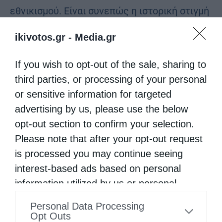
εθνικισμού. Είναι συνεπώς η ιστορική στιγμή
για μιά πράξη συμβολική της φιλίας και της
ikivotos.gr -
Media.gr
συνεργασίας μεταξύ των δύο λαών και των
Εκκλησιών. Οι Μακεδόνες κι οι Θράκες
If you wish to opt-out of the sale, sharing to
third parties, or processing of your personal
συνεπικουρούμε στο τεκμηριωμένο και
or sensitive information for targeted
βάσιμο αίτηματων Κυριάρχων Μονών που ως
advertising by us, please use the below
ιδιοκτήτες των κειμηλίων και χειρογράφων
opt-out section to confirm your selection.
απαιτούν την επιστροφή τους από τη
Please note that after your opt-out request
βουλγαρική Πολιτεία. Η επιστροφή και
is processed you may continue seeing
interest-based ads based on personal
παράδοσή τους θα είναι πράξη
information utilized by us or personal
εμβληματικήκαι θα συμβολίζει την
information disclosed to third parties prior
Personal Data Processing
ελληνοβουλγαρική φιλία στην Ευρώπη και
to your opt-out. You may separately opt-out
Opt Outs