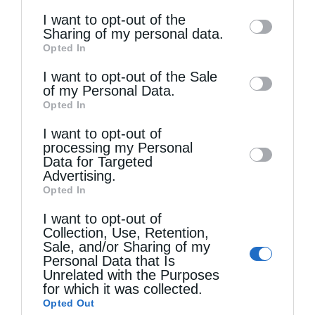
τον κόσμο.
of the further disclosure of your personal
I want to opt-out of the
information by third parties on the IAB’s list
Sharing of my personal data.
Το ίδιο ισχύεισυνεπώς και για τους
Opted In
of downstream participants. This
αποκτήσαντες χειρογραφααπό το διεθνές
information may also be disclosed by us to
I want to opt-out of the Sale
of my Personal Data.
κύκλωμα αρχαιοκαπηλείας –
third parties on the
IAB’s List of
Opted In
Downstream Participants
that may further
ΠανεπιστήμιαΕυρώπης και Ηνωμένων
I want to opt-out of
disclose it to other third parties.
Πολιτειών-και συνεπώς έχουν στις
processing my Personal
Data for Targeted
βιβλιοθήκες προϊόντα κλεπταποδοχης. Εξ ου
Advertising.
Opted In
και η υποχρέωσή τους με βάση το Διεθνές
Δίκαιο, τις Διεθνείς Συμβάσεις και την Ηθική
I want to opt-out of
Collection, Use, Retention,
στην οποία μας δεσμεύει ο Πολιτισμός
Sale, and/or Sharing of my
Personal Data that Is
(μπορεί άραγε το Princeton University, το
Unrelated with the Purposes
for which it was collected.
Πανεπιστήμιο της παγκόσμιας αριστείας, να
Opted Out