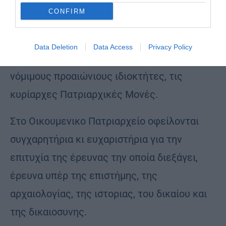
εκθέτει και να χρησιμοποιεί χειρόγραφα που
CONFIRM
εφθασαν σ’ αυτό μετά απο μία σειρά
απεχθών κακουργηματικής τάξης
Data Deletion
Data Access
Privacy Policy
εγκλημάτων;) να τα επιστρέψουν στους
νόμιμους προαιώνιους ιδιοκτήτες, τις
κυρίαρχες Πατριαρχικές Μονές.
Στο Οικουμενικο Πατριαρχείο οφείλονται
συγχαρητήρια κι ευχαριστήρια για την
επιτυχία της έρευνας την οποία διεξάγει,
έρευνα υπέρ της επιστήμης, της
αρχαιολογίας, της ιστοριας, του δικαίου και
της δικαιοσυνης.