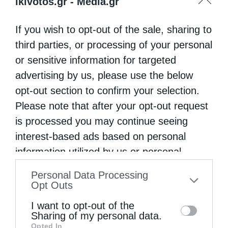
ikivotos.gr -
Media.gr
κάποιων εντυπώσεων. Οι άνθρωποι είναι
νυχτωμένοι μακριά από τις πραγματικές
If you wish to opt-out of the sale, sharing to
ανάγκες της Παιδείας και από την
third parties, or processing of your personal
εγνωσμένη ή ανεπίγνωστη τραγικότητα που
or sensitive information for targeted
advertising by us, please use the below
βιώνει το «ιψενικό τρίγωνο»: εκπαιδευτικών
opt-out section to confirm your selection.
– μαθητών (φοιτητών) – γονέων.
Please note that after your opt-out request
is processed you may continue seeing
Η Eκκλησία αυτού του τόπου εφησυχάζει και
interest-based ads based on personal
ασχολείται με ομφαλοσκοπικές
information utilized by us or personal
βυζαντινολογίες, σε μια προσπάθεια να
information disclosed to third parties prior
Personal Data Processing
αναπαραστήσει το παρελθόν με όρους κιτς
to your opt-out. You may separately opt-out
Opt Outs
και να μιλήσει με ξύλινο και πλαστικό λόγο,
of the further disclosure of your personal
I want to opt-out of the
information by third parties on the IAB’s list
δίχως σχεδόν καθόλου βιωματική εμπειρία,
Sharing of my personal data.
Opted In