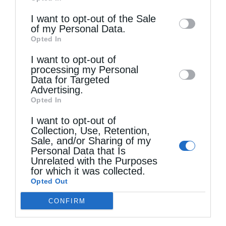
of downstream participants. This
για πράγματα μεγάλα αληθινά και
information may also be disclosed by us to
I want to opt-out of the Sale
υπερβολικά ασύνδετα με την
of my Personal Data.
third parties on the
IAB’s List of
Opted In
εκκοσμικευμένη πραγματικότητά της, τα
Downstream Participants
that may further
οποία τελικά την υπερβαίνουν. Ως εκ τούτου,
I want to opt-out of
disclose it to other third parties.
processing my Personal
η σοβαρή ενασχόλησή της με τα ζητήματα
Data for Targeted
Advertising.
της Παιδείας ανάγεται στον χώρο της
Opted In
επιστημονικής φαντασίας, εκτός κάποιων
I want to opt-out of
Collection, Use, Retention,
επιθανάτιων σπασμών και γραφικών
Sale, and/or Sharing of my
παρεμβάσεων, στα οποία δεν δίνει κανείς
Personal Data that Is
Unrelated with the Purposes
σημασία, ούτε δείχνει κανένα ενδιαφέρον.
for which it was collected.
Opted Out
Ο
συνεκτικός ρόλος και ο παρηγορητικός
CONFIRM
λόγος της Εκκλησίας έχουν εκλείψει