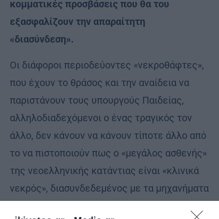
κομματικές προσβάσεις που θα του
εξασφαλίζουν την απαραίτητη
«διασύνδεση».
Οι διάφοροι περιοδεύοντες «νεκροθάφτες»,
που έχουν το θράσος και την αναίδεια να
παριστάνουν τους υπουργούς Παιδείας,
αλληλοδιαδεχόμενοι ο ένας τραγικός τον
άλλο, δεν κάνουν να κάνουν τίποτε άλλο από
το να πιστοποιούν πως ο «μεγάλος ασθενής»
της νεοελληνικής κατάντιας είναι «κλινικά
νεκρός», διασυνδεδεμένος με τα μηχανήματα
υποστήριξης, απλώς προς ικανοποίηση