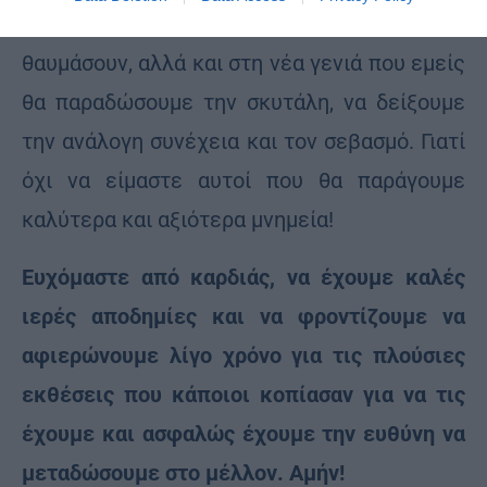
επισκέφθηκαν για να γνωρίσουν και να
θαυμάσουν, αλλά και στη νέα γενιά που εμείς
θα παραδώσουμε την σκυτάλη, να δείξουμε
την ανάλογη συνέχεια και τον σεβασμό. Γιατί
όχι να είμαστε αυτοί που θα παράγουμε
καλύτερα και αξιότερα μνημεία!
Ευχόμαστε από καρδιάς, να έχουμε καλές
ιερές αποδημίες και να φροντίζουμε να
αφιερώνουμε λίγο χρόνο για τις πλούσιες
εκθέσεις που κάποιοι κοπίασαν για να τις
έχουμε και ασφαλώς έχουμε την ευθύνη να
μεταδώσουμε στο μέλλον. Αμήν!