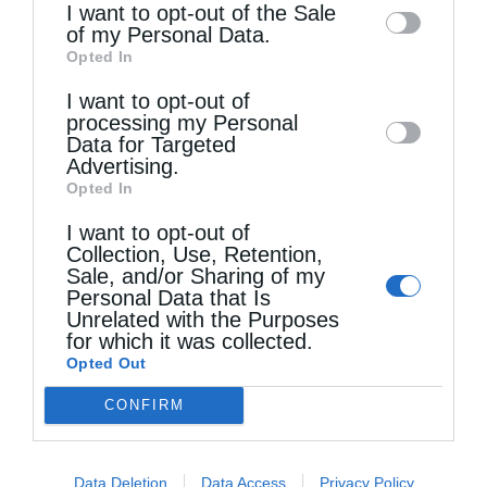
information may also be disclosed by us to
I want to opt-out of the Sale
γνωστά και λιγότερο γνωστά προσκυνήματα.
of my Personal Data.
third parties on the
IAB’s List of
Opted In
Downstream Participants
that may further
Οφείλουμε λοιπόν, να βρούμε, να
I want to opt-out of
disclose it to other third parties.
συγκεντρώσουμε, να συντηρήσουμε, να
processing my Personal
Data for Targeted
αναδείξουμε όλη την Εκκλησιαστική μας και
Advertising.
Opted In
πολιτιστική μας κληρονομιά. Οι εποχές που
I want to opt-out of
κειμήλια φυλάσσονταν σε μπαούλα ή παλιές
Collection, Use, Retention,
ντουλάπες, ασυντήρητα και χωρίς να είναι
Sale, and/or Sharing of my
Personal Data that Is
προσβάσιμα στο ευρύ κοινό, έχουν περάσει,
Unrelated with the Purposes
for which it was collected.
θέλουμε να πιστεύουμε, ανεπιστρεπτί.
Opted Out
Οφείλουμε στους προγόνους μας, που τα
CONFIRM
διέσωσαν και μας τα παρέδωσαν, στους
συγχρόνους μας προσκυνητές που μας
Data Deletion
Data Access
Privacy Policy