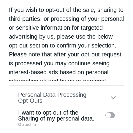
αποκαλύπτουν πράγματα που βιώνει ο
If you wish to opt-out of the sale, sharing to
πιστός, σε αγώνες και άθλους ετών! Αυτό
third parties, or processing of your personal
τότε γίνεται μία «σιωπηλή»κατήχηση που
or sensitive information for targeted
ούτε κάποιο ειδικό εγχειρίδιο δεν θα
advertising by us, please use the below
μπορούσε τόσο πιστά να μεταφέρει και
opt-out section to confirm your selection.
μεταδώσει! Εχουμε πολλά περιστατικά που
Please note that after your opt-out request
is processed you may continue seeing
άνθρωποι έγιναν Ορθόδοξοι, χάρηστην
interest-based ads based on personal
εμπειρία τους σε κάποιο πνευματικό ταξίδι
information utilized by us or personal
που πραγματοποιήθηκαν στο ΑγιοΟρος, στη
information disclosed to third parties prior
Personal Data Processing
Μεγαλόχαρη στην Τήνο, στους Αγίους
to your opt-out. You may separately opt-out
Opt Outs
Τόπους, στο Ορος Σινά, στο Σπήλαιο της
of the further disclosure of your personal
I want to opt-out of the
information by third parties on the IAB’s list
Αποκαλύψεως στην Πάτμο, στον Ταξιάρχη
Sharing of my personal data.
Opted In
of downstream participants. This
στο Μανταμάδο της Λέσβου και ένα σωρό