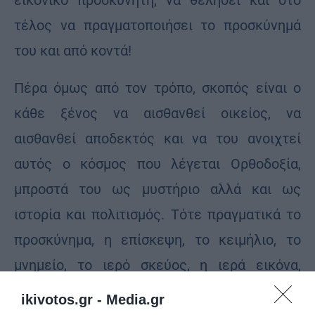
εικονικό προσκυνητή, να θελήσει και στο
τέλος να πραγματοποιήσει το προσκύνημά
του και από κοντά!
Πέρα όμως από τον τρόπο, σκοπός είναι ο
κάθε ξένος να αισθανθεί οικείος, να
αισθανθεί αποδεκτός και να του ανοιχτεί
αυτός ο κόσμος που λέγεται Ορθοδοξία,
μπροστά του ως μυστήριο αλλά και ως
ιστορία και πολιτισμός. Τότε πραγματικά το
προσκύνημα, η επίσκεψη, το κειμήλιο, το
μνημείο, το ιερό σκεύος, η ιερά εικόνα,
διδάσκουν τον επισκέπτη και του
ikivotos.gr -
Media.gr