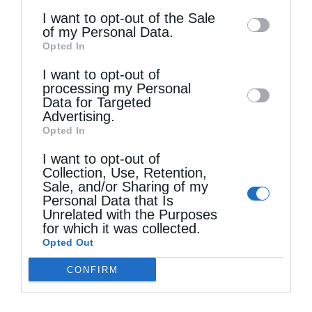
information may also be disclosed by us to
αστοχία μου με τον Θεό ; όχι μόνο στην
I want to opt-out of the Sale
of my Personal Data.
third parties on the
IAB’s List of
πράξη αυτή καθ’ευατή αλλά και στο φρόνημα
Opted In
Downstream Participants
that may further
στην βαθύτερη επιθυμία.
I want to opt-out of
disclose it to other third parties.
processing my Personal
Παράδειγμα 2o :
Κάποτε στο άγιον Όρος
Data for Targeted
Advertising.
ήταν ένας μοναχός που διέμενε στις Καρυές.
Opted In
Επινε καθημερινά και μεθούσε και γινόταν
I want to opt-out of
Collection, Use, Retention,
αιτία να σκανδαλίζονται οι προσκυνητές.
Sale, and/or Sharing of my
Personal Data that Is
Κάποια στιγμή πέθανε και ανακουφισμένοι
Unrelated with the Purposes
κάποιοι πιστοί πήγαν στον γέροντα Παΐσιο να
for which it was collected.
Opted Out
του πουν με ιδιαίτερη χαρά ότι επιτέλους
CONFIRM
λύθηκε αυτό το τεράστιο πρόβλημα.