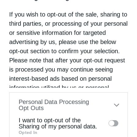
άβαφη διότι είναι θρησκόληπτη αλλά μέσα
στην καρδιά της υπάρχουν φίδια. Άλλη
If you wish to opt-out of the sale, sharing to
γυναίκα βάφεται διότι δεν μπορεί να δεχτεί
third parties, or processing of your personal
or sensitive information for targeted
το θάνατο και θεωρεί ότι η ζωή είναι μέχρι
advertising by us, please use the below
το τάφο και θεοποιεί το σώμα χωρίς Θεό
opt-out section to confirm your selection.
αλλά αντί για θεό ζωής έχει τον Θεό της
Please note that after your opt-out request
ηδονής και της καταστροφής του προσώπου.
is processed you may continue seeing
Και τέλος μια γυναίκα δεν βάφεται διότι
interest-based ads based on personal
information utilized by us or personal
θεωρεί το πρόσωπο της δημιούργημα του
information disclosed to third parties prior
Θεού και δεν νιώθει την ανάγκη να παρέμβει
Personal Data Processing
to your opt-out. You may separately opt-out
Opt Outs
σε αυτό για κανέναν λόγο διότι όλη της την
of the further disclosure of your personal
I want to opt-out of the
ύπαρξη την αφιέρωση στο Χριστό ψυχή και
information by third parties on the IAB’s list
Sharing of my personal data.
σώματι. Άρα που είναι η αμαρτία και η
Opted In
of downstream participants. This