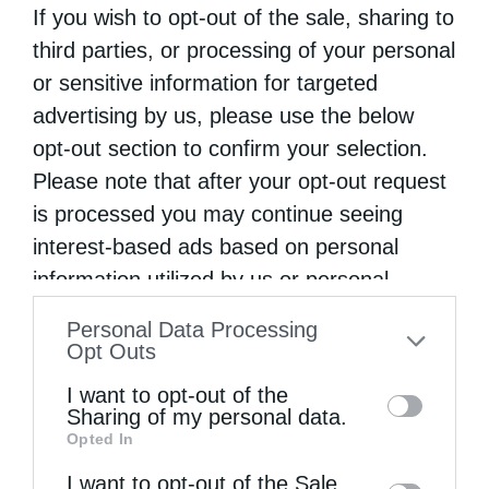
If you wish to opt-out of the sale, sharing to
παρέα ζήτησε από τον γέροντα να τους πει
third parties, or processing of your personal
κάτι, ό,τι θέλει, και εκείνος απάντησε: ‘‘Την
or sensitive information for targeted
καρδιά μου να την κόψω χίλια κομμάτια, να
advertising by us, please use the below
τη μοιράσω’’. Αυτό προσπαθούμε να κάνουμε
opt-out section to confirm your selection.
Please note that after your opt-out request
πράξη κι εμείς». Αξίζει τέλος να σημειωθεί
is processed you may continue seeing
ότι η ονομασία του σωματείου «Γέροντας
interest-based ads based on personal
Παΐσιος» δόθηκε μετά από ψηφοφορία.
information utilized by us or personal
information disclosed to third parties prior
Personal Data Processing
to your opt-out. You may separately opt-out
Opt Outs
of the further disclosure of your personal
I want to opt-out of the
information by third parties on the IAB’s list
Sharing of my personal data.
Opted In
of downstream participants. This
information may also be disclosed by us to
I want to opt-out of the Sale