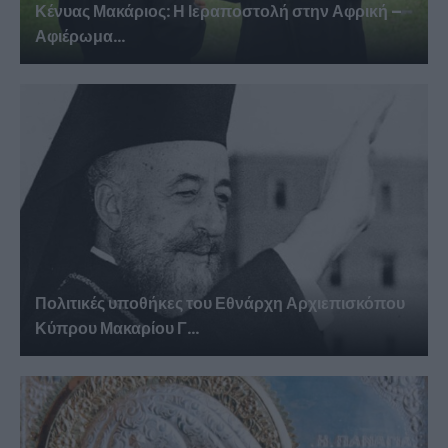
Κένυας Μακάριος: Η Ιεραποστολή στην Αφρική –
Αφιέρωμα...
Πολιτικές υποθήκες του Εθνάρχη Αρχιεπισκόπου
Κύπρου Μακαρίου Γ...