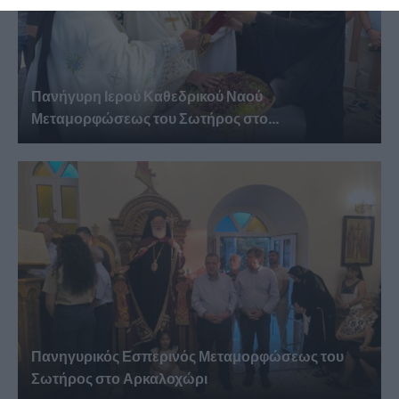
Πανήγυρη Ιερού Καθεδρικού Ναού
Μεταμορφώσεως του Σωτήρος στο...
Πανηγυρικός Εσπερινός Μεταμορφώσεως του
Σωτήρος στο Αρκαλοχώρι