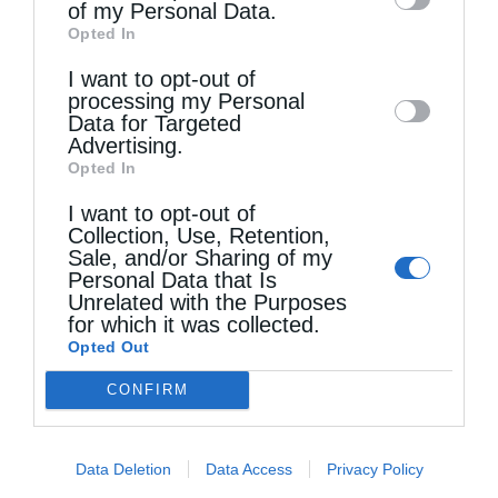
of my Personal Data.
third parties on the
IAB’s List of
Opted In
Downstream Participants
that may further
I want to opt-out of
disclose it to other third parties.
processing my Personal
Data for Targeted
Advertising.
Opted In
I want to opt-out of
Collection, Use, Retention,
Sale, and/or Sharing of my
Personal Data that Is
Κορίνθου Παύλος: Να γίνουμε μέτοχοι του φωτός
Unrelated with the Purposes
της...
for which it was collected.
Opted Out
CONFIRM
Data Deletion
Data Access
Privacy Policy