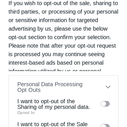
στην Ιερά Μητρόπολη Τρίκκης
If you wish to opt-out of the sale, sharing to
third parties, or processing of your personal
Επόμενο άρθρο
Μεθέορτος Εσπερινός και κτητορικό μνημόσυνο στην Ι.Μ
or sensitive information for targeted
Αγίας Μαρίνας Βόνης
advertising by us, please use the below
opt-out section to confirm your selection.
ΔΕΙΤΕ ΕΠΙΣΗΣ
Please note that after your opt-out request
is processed you may continue seeing
interest-based ads based on personal
information utilized by us or personal
information disclosed to third parties prior
Personal Data Processing
to your opt-out. You may separately opt-out
Opt Outs
of the further disclosure of your personal
I want to opt-out of the
information by third parties on the IAB’s list
Sharing of my personal data.
Opted In
of downstream participants. This
Δημητριάδος Ιγνάτιος: «Ο Χριστός μάς έδειξε το
information may also be disclosed by us to
I want to opt-out of the Sale
μέλλον...