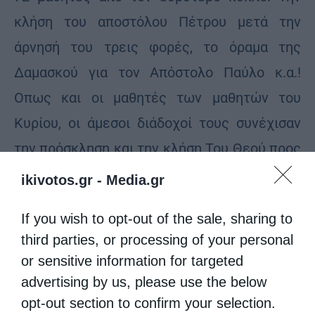
κλήση του αποστόλου Πέτρου μετά την
άρνησή του τρεις φορές, το όραμα της
Δαμασκού για τον Απόστολο Παύλο κ.α.!
Οπως και οι μαθητές των μαθητών του
Κυρίου, οι άμεσοι διάδοχοί τους συνέχισαν
την πρόσκληση και την κλήση Του Θεού προς
τα ανθρώπινα πρόσωπα οικουμενικά, όπου
ikivotos.gr -
Media.gr
γης.
If you wish to opt-out of the sale, sharing to
Ποια όμως είναι τα κριτήρια Του Θεού, για να
third parties, or processing of your personal
επιλέξει κάποιον κοντά Του;: 1. Το πρώτο
or sensitive information for targeted
advertising by us, please use the below
είναι η βαθιά, με ζήλο και αληθινή πίστη του.
opt-out section to confirm your selection.
Αν δούμε όλα τα παραπάνω ονόματα, θα