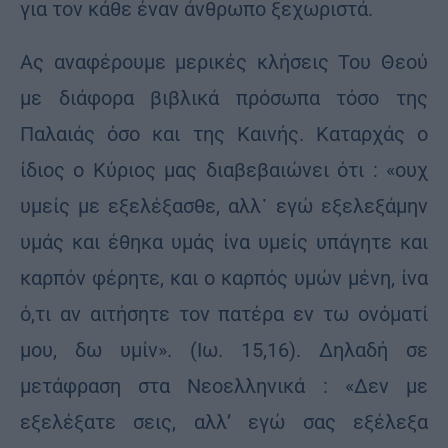
για τον κάθε έναν άνθρωπο ξεχωριστά.
Ας αναφέρουμε μερικές κλήσεις Του Θεού
με διάφορα βιβλικά πρόσωπα τόσο της
Παλαιάς όσο και της Καινής. Καταρχάς ο
ίδιος ο Κύριος μας διαβεβαιώνει ότι : «ουχ
υμείς με εξελέξασθε, αλλ᾿ εγώ εξελεξάμην
υμάς και έθηκα υμάς ίνα υμείς υπάγητε και
καρπόν φέρητε, και ο καρπός υμών μένη, ίνα
ό,τι αν αιτήσητε τον πατέρα εν τω ονόματί
μου, δω υμίν». (Ιω. 15,16). Δηλαδή σε
μετάφραση στα Νεοελληνικά : «Δεν με
εξελέξατε σεις, αλλ’ εγώ σας εξέλεξα