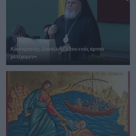
Καισαριανής Δανιήλ: «Εκ του ενός άρτου
μετέχομεν»