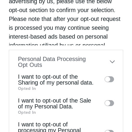
advertising by us, please use the below
Ψαλίδι στη γλώσσα
opt-out section to confirm your selection.
Please note that after your opt-out request
is processed you may continue seeing
interest-based ads based on personal
information utilized by us or personal
information disclosed to third parties prior
Personal Data Processing
to your opt-out. You may separately opt-out
Opt Outs
of the further disclosure of your personal
I want to opt-out of the
information by third parties on the IAB’s list
Άγιος Παΐσιος ο Αγιορείτης: Ἐχε εμπιστοσύνη στο
Sharing of my personal data.
Opted In
Θεό
of downstream participants. This
information may also be disclosed by us to
I want to opt-out of the Sale
of my Personal Data.
third parties on the
IAB’s List of
Opted In
Downstream Participants
that may further
I want to opt-out of
disclose it to other third parties.
processing my Personal