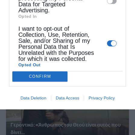
Data for Targeted
Advertising.
Opted In
I want to opt-out of
Collection, Use, Retention,
Ρώτησε κάποιος τον αββά Παφνούτιο: “Πες μου
Sale, and/or Sharing of my
κάποιον...
Personal Data that Is
Unrelated with the Purposes
for which it was collected.
Opted Out
CONFIRM
Data Deletion
Data Access
Privacy Policy
Γεροντικό: «Άνθρωπος του Θεού είναι αυτός που
δίνει...