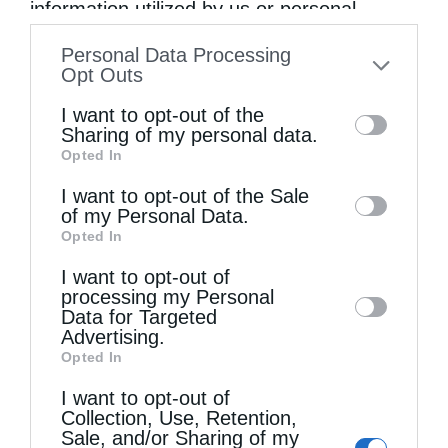
information utilized by us or personal
Θεό
information disclosed to third parties prior
Personal Data Processing
to your opt-out. You may separately opt-out
Opt Outs
of the further disclosure of your personal
I want to opt-out of the
information by third parties on the IAB’s list
Sharing of my personal data.
Opted In
of downstream participants. This
information may also be disclosed by us to
I want to opt-out of the Sale
of my Personal Data.
third parties on the
IAB’s List of
Opted In
Downstream Participants
that may further
I want to opt-out of
disclose it to other third parties.
Ρώτησε κάποιος τον αββά Παφνούτιο: “Πες μου
processing my Personal
κάποιον...
Data for Targeted
Advertising.
Opted In
I want to opt-out of
Collection, Use, Retention,
Sale, and/or Sharing of my