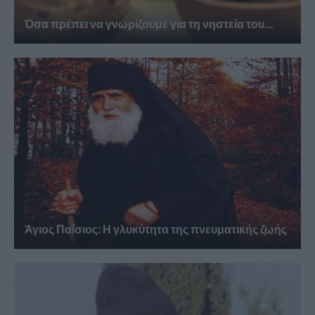
Όσα πρέπει να γνωρίζουμε για τη νηστεία του...
Άγιος Παΐσιος: Η γλυκύτητα της πνευματικής ζωής