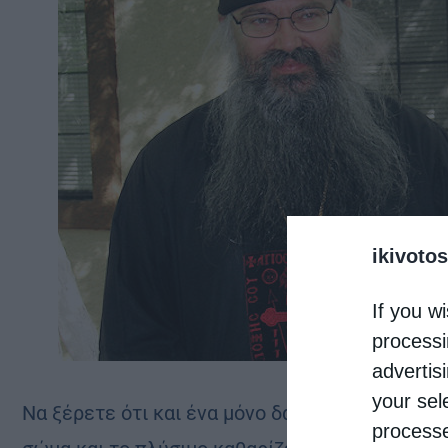
ikivotos
If you wi
processi
advertis
your sel
Να ξέρετε ότι και ένα μόνο δάκρυ ισοδυναμεί 
processe