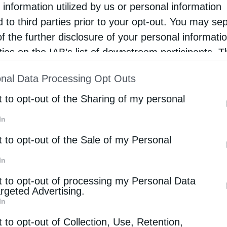
τω πως και τα δάκρυα της μετανοημένης ψυχής
 information utilized by us or personal information
ν το σώμα, αγνίζουν τη ζωή, αγνίζουν τον λόγο,
d to third parties prior to your opt-out. You may se
ρώπου.
of the further disclosure of your personal informati
rties on the IAB’s list of downstream participants. T
ion may also be disclosed by us to third parties on
nal Data Processing Opt Outs
st of Downstream Participants
that may further discl
rd parties.
t to opt-out of the Sharing of my personal
In
t to opt-out of the Sale of my Personal
In
Επόμενο άρθρο
t to opt-out of processing my Personal Data
Η “ευχή” του Ιησού
argeted Advertising.
In
t to opt-out of Collection, Use, Retention,
 ΕΠΙΣΗΣ