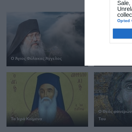
Sale,
Unrel
colle
Opted 
Ο Άγιος Φύλακας Άγγελος
Δέντρο που δεν π
Ο Θεός φα­νε­ρώ­ν
Τα Ιερά Κείμενα
Του