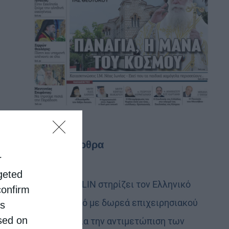
Τελευταία άρθρα
r
rgeted
Η LEROY MERLIN στηρίζει τον Ελληνικό
confirm
Ερυθρό Σταυρό με δωρεά επιχειρησιακού
is
sed on
εξοπλισμού για την αντιμετώπιση των