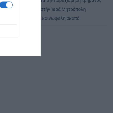
Εὐχαριστίες γιά τήν παραχώρηση τμήματος
στρατοπέδου στήν Ἱερά Μητρόπολη
Καστορίας γιά κοινωφελῆ σκοπό