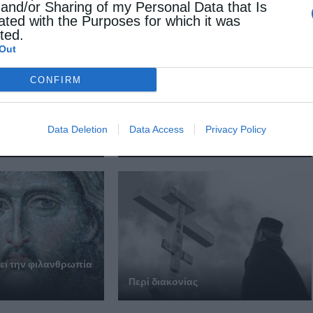
 and/or Sharing of my Personal Data that Is
ated with the Purposes for which it was
cted.
Out
CONFIRM
Data Deletion
Data Access
Privacy Policy
οτίζεται, θα ξεραθεί
Κακό και εκδίκηση
ει την φι­λαν­θρω­πία
Περί διακονίας