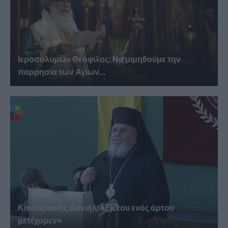
Ιεροσολύμων Θεόφιλος: Να μιμηθούμε την
παρρησία των Αγίων...
Καισαριανής Δανιήλ: «Εκ του ενός άρτου
μετέχομεν»