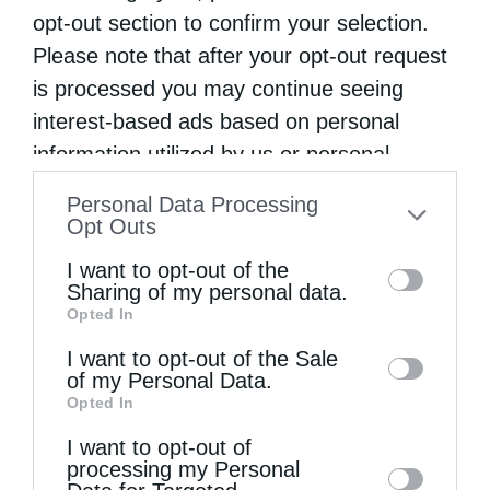
opt-out section to confirm your selection.
Ποιος θα μπορούσε να σας καταλάβει
Please note that after your opt-out request
is processed you may continue seeing
καλύτερα από τον λαό των Λεχών;
interest-based ads based on personal
information utilized by us or personal
Ποιος θα μπορούσε να σας συμπαρασταθεί
information disclosed to third parties prior
καλύτερα
Personal Data Processing
to your opt-out. You may separately opt-out
Opt Outs
of the further disclosure of your personal
απ’ αυτούς που στερήθηκαν την δική τούς
I want to opt-out of the
information by third parties on the IAB’s list
Sharing of my personal data.
πατρίδα;».
Opted In
of downstream participants. This
information may also be disclosed by us to
I want to opt-out of the Sale
of my Personal Data.
third parties on the
IAB’s List of
Opted In
Ελληνιστές καθηγητές μετέφρασαν, το
Downstream Participants
that may further
I want to opt-out of
disclose it to other third parties.
καλοκαίρι του 1822, τον αντιοθωμανικό
processing my Personal