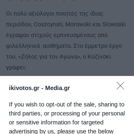
Οι πολύ αξιόλογοι ποιητές της ίδιας
περιόδου, Coszcynsti, Morαwski και Slowαski
έγραψαν στίχούς εμπνευσμένους από
φιλελληνικά αισθήματα. Στο έμμετρο έργο
του, «Ζήλος για τον Αγώνα», ο Κοζίνσκι
γράφει:
«Ελληνες, ‘Ελληνες, παιδιά της δόξας,
ikivotos.gr -
Media.gr
Σεις που διακριθήκατε στην ιστορία.
If you wish to opt-out of the sale, sharing to
third parties, or processing of your personal
Γιατί να μην μπορεί ο Σαρμάτης
or sensitive information for targeted
να υποστηρίξει τον δικό σας Αγώνα;
advertising by us, please use the below