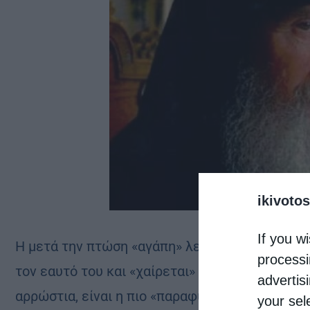
ikivotos
If you wi
Η μετά την πτώση «αγάπη» λειτουργεί μόνο ως
processi
τον εαυτό του και «χαίρεται» μόνο με ό,τι είνα
advertis
αρρώστια, είναι η πιο «παραφυσική» κατάστασ
your sel