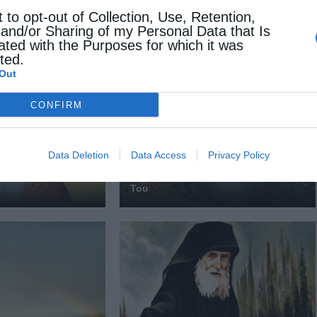
t to opt-out of Collection, Use, Retention,
 and/or Sharing of my Personal Data that Is
 ΕΠΙΣΗΣ
ated with the Purposes for which it was
cted.
Out
CONFIRM
Data Deletion
Data Access
Privacy Policy
Ο Θεός φα­νε­ρώ­νει την φι­λαν­θρω­πία
Του