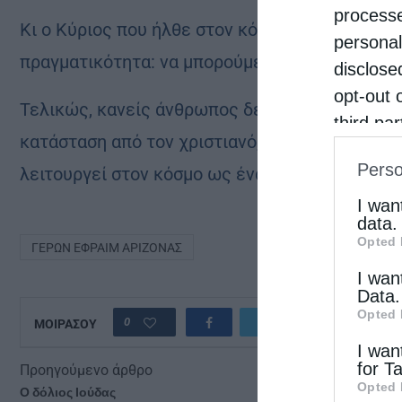
processe
Κι ο Κύριος που ήλθε στον κόσμο και μας «ντύ
personal
πραγματικότητα: να μπορούμε να αγαπάμε σαν Εκ
disclose
opt-out 
Τελικώς, κανείς άνθρωπος δεν βρίσκεται σε μ
third pa
κατάσταση από τον χριστιανό, τον συνεπή πιστό
informat
Perso
λειτουργεί στον κόσμο ως ένας άλλος Χριστός
IAB’s Li
other thi
I wan
data.
Opted 
ΓΕΡΩΝ ΕΦΡΑΙΜ ΑΡΙΖΟΝΑΣ
I wan
Data.
Opted 
0
ΜΟΙΡΑΣΟΥ
I wan
for T
Προηγούμενο άρθρο
Opted 
Ο δόλιος Ιούδας