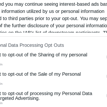
d you may continue seeing interest-based ads ba
θηκε», μάς έδωσε ακριβώς τη χαρισματική αυτή
 information utilized by us or personal information
είνον, γινόμενοι κι εμείς σαν Εκείνον.
d to third parties prior to your opt-out. You may se
of the further disclosure of your personal informati
εγαλύτερη ένταση και σε μεγαλύτερη ενεργητική
rties on the IAB’s list of downstream participants. T
. Και για να το πούμε αλλιώς: ο πιστός αυτός
ion may also be disclosed by us to third parties on
nal Data Processing Opt Outs
, ως «εν σαρκί περιπολών Θεός».
st of Downstream Participants
that may further discl
rd parties.
t to opt-out of the Sharing of my personal
In
t to opt-out of the Sale of my Personal
In
t to opt-out of processing my Personal Data
argeted Advertising.
Επόμενο άρθρο
In
Το Πάσχα των Ελλήνων