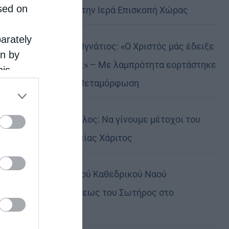
sed on
Αυστραλίας στην Ιερά Επισκοπή Χώρας
parately
Δημητριάδος Ιγνάτιος: «Ο Χριστός μάς έδειξε
on by
το μέλλον μας» – Με λαμπρότητα εορτάστηκε
his
στον Βόλο η Μεταμόρφωση
 the
ose it to
Κορίνθου Παύλος: Να γίνουμε μέτοχοι του
φωτός της Θείας Χάριτος
Πανήγυρη Ιερού Καθεδρικού Ναού
Μεταμορφώσεως του Σωτήρος στο
Αρκαλοχώρι