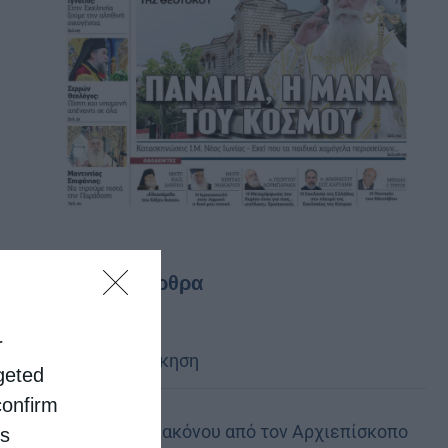
Τελευταία άρθρα
r
Κακό και εκδίκηση
rgeted
confirm
Χειροτονία Διακόνου από τον Αρχιεπίσκοπο
is