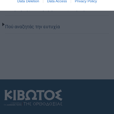
Data Deletion
Data Access
Privacy Policy
Η Εορτή της Μεταμορφώσεως στη Σάμο
Πού αναζητάς την ευτυχία