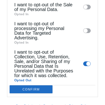
information may also be disclosed by us to
I want to opt-out of the Sale
of my Personal Data.
third parties on the
IAB’s List of
Opted In
Downstream Participants
that may further
I want to opt-out of
disclose it to other third parties.
Τελευταία άρθρα
processing my Personal
Data for Targeted
Advertising.
Opted In
Ηθική ελευθερία
I want to opt-out of
Collection, Use, Retention,
Sale, and/or Sharing of my
Οι εθελοντές του Ελληνικού Ερυθρού Σταυρού
Personal Data that Is
Unrelated with the Purposes
διέσωσαν δεκάδες οικόσιτα και άγρια ζώα στα
for which it was collected.
πύρινα μέτωπα της Δ. Αττικής
Opted Out
CONFIRM
Η Εξομολόγηση