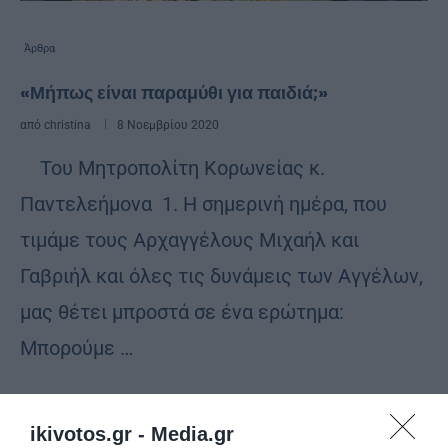
Άρθρα
«Μήπως είναι παραμύθι για παιδιά;»
από
christina
8 Νοεμβρίου 2020
Του Μητροπολίτη Κορωνείας κ.
Παντελεήμονα 1. Η σημερινή ημέρα, που
τιμάμε τους Αρχαγγέλους Μιχαήλ και
Γαβριήλ και όλες τις δυνάμεις των Αγγέλων,
μας θέτει μπροστά σε ένα ερώτημα:
Μπορούμε …
ikivotos.gr -
Media.gr