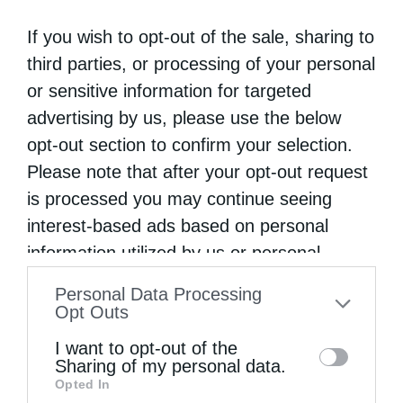
If you wish to opt-out of the sale, sharing to
third parties, or processing of your personal
or sensitive information for targeted
advertising by us, please use the below
opt-out section to confirm your selection.
Please note that after your opt-out request
is processed you may continue seeing
interest-based ads based on personal
information utilized by us or personal
information disclosed to third parties prior
Personal Data Processing
to your opt-out. You may separately opt-out
Opt Outs
of the further disclosure of your personal
I want to opt-out of the
information by third parties on the IAB’s list
Sharing of my personal data.
Opted In
of downstream participants. This