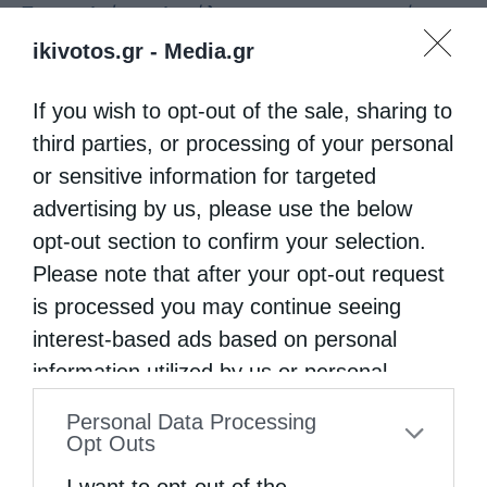
Στους Αγίους Αγγέλους και στις επουράνιες
ikivotos.gr -
Media.gr
Αγγελικές Δυνάμεις είναι αφιερωμένη η
παρούσα τηλεοπτική εκπομπή, με τίτλο
If you wish to opt-out of the sale, sharing to
“Πύργοι Ακαθαίρετοι”. Η εκπομπή
third parties, or processing of your personal
μεταδίδεται από την Τηλεόραση του
or sensitive information for targeted
ΛΥΧΝΟΥ, της Ι. Μητροπόλεως Πατρών.
advertising by us, please use the below
opt-out section to confirm your selection.
Please note that after your opt-out request
is processed you may continue seeing
interest-based ads based on personal
information utilized by us or personal
information disclosed to third parties prior
Personal Data Processing
to your opt-out. You may separately opt-out
Opt Outs
of the further disclosure of your personal