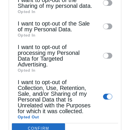
I want to opt-out of the
information by third parties on the IAB’s list
Sharing of my personal data.
Opted In
of downstream participants. This
information may also be disclosed by us to
I want to opt-out of the Sale
of my Personal Data.
third parties on the
IAB’s List of
Opted In
Downstream Participants
that may further
Εκκλησία
I want to opt-out of
disclose it to other third parties.
processing my Personal
Ο Φύλακας Άγγελος: ο πιο παραμελημένος
Data for Targeted
φίλος μας (βίντεο)
Advertising.
Opted In
από
christina
13 Ιουλίου 2021
I want to opt-out of
Το σύντομο βίντεο αναφερεται στον φύλακα
Collection, Use, Retention,
Sale, and/or Sharing of my
άγγελο, που σύμφωνα με τη διδασκαλία και
Personal Data that Is
αγγελολογία της Εκκλησίας μας, κάθε
Unrelated with the Purposes
for which it was collected.
άνθρωπος φέρει, από την ώρα του
Opted Out
Μυστηρίου του Βαπτίσματος.
CONFIRM