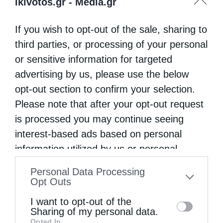
ikivotos.gr -
Media.gr
If you wish to opt-out of the sale, sharing to
third parties, or processing of your personal
or sensitive information for targeted
advertising by us, please use the below
opt-out section to confirm your selection.
Please note that after your opt-out request
is processed you may continue seeing
interest-based ads based on personal
information utilized by us or personal
information disclosed to third parties prior
Personal Data Processing
to your opt-out. You may separately opt-out
Opt Outs
Τελευταία άρθρα
of the further disclosure of your personal
I want to opt-out of the
information by third parties on the IAB’s list
Sharing of my personal data.
Opted In