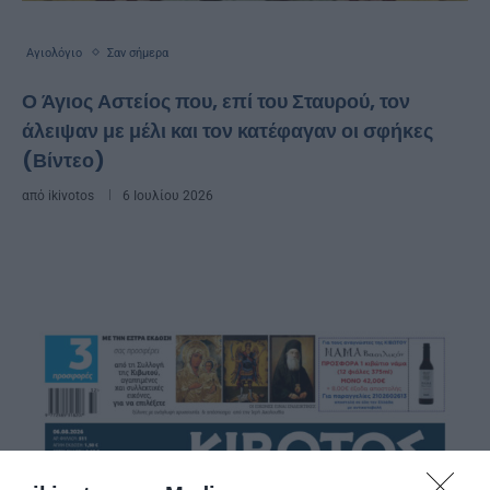
Αγιολόγιο
Σαν σήμερα
Ο Άγιος Αστείος που, επί του Σταυρού, τον
άλειψαν με μέλι και τον κατέφαγαν οι σφήκες
(Βίντεο)
από
ikivotos
6 Ιουλίου 2026