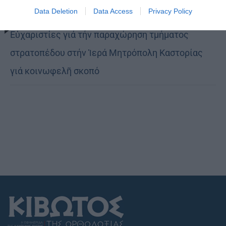
Data Deletion
Data Access
Privacy Policy
Εὐχαριστίες γιά τήν παραχώρηση τμήματος
στρατοπέδου στήν Ἱερά Μητρόπολη Καστορίας
γιά κοινωφελῆ σκοπό