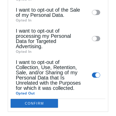
of downstream participants. This
Η LEROY MERLIN στηρίζει τον Ελληνικό Ερυθρό
information may also be disclosed by us to
I want to opt-out of the Sale
Σταυρό με δωρεά επιχειρησιακού εξοπλισμού για
of my Personal Data.
third parties on the
IAB’s List of
Opted In
την αντιμετώπιση των καταστροφικών
Downstream Participants
that may further
I want to opt-out of
disclose it to other third parties.
πυρκαγιών
processing my Personal
Data for Targeted
Advertising.
Η “Κιβωτός της Ορθοδοξίας” σε όλα τα περίπτερα
Opted In
I want to opt-out of
Collection, Use, Retention,
Δημητριάδος Ιγνάτιος: «Η Παναγία μας δείχνει
Sale, and/or Sharing of my
Personal Data that Is
τον δρόμο της ταπείνωσης και της σιωπής»
Unrelated with the Purposes
(ΦΩΤΟ)
for which it was collected.
Opted Out
CONFIRM
Η εορτή της Μεταμορφώσεως του Σωτήρος σε
Μεταμόρφωση Μολάων και Ανθοχώρι