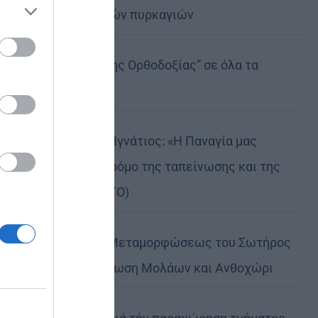
καταστροφικών πυρκαγιών
ose it to
Η “Κιβωτός της Ορθοδοξίας” σε όλα τα
περίπτερα
Δημητριάδος Ιγνάτιος: «Η Παναγία μας
δείχνει τον δρόμο της ταπείνωσης και της
σιωπής» (ΦΩΤΟ)
Η εορτή της Μεταμορφώσεως του Σωτήρος
σε Μεταμόρφωση Μολάων και Ανθοχώρι