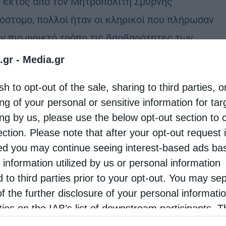
, εκτός από τον Μητροπολίτη Σμύρνης
όστομο, πολλοί ήταν οι κληρικοί που πλήρωσαν
ον πιο φρικτό τρόπο τις βαρβαρότητες των
κων. Οι …
.gr -
Media.gr
sh to opt-out of the sale, sharing to third parties, o
ng of your personal or sensitive information for ta
ing by us, please use the below opt-out section to 
ection. Please note that after your opt-out request 
d you may continue seeing interest-based ads ba
 information utilized by us or personal information
d to third parties prior to your opt-out. You may se
of the further disclosure of your personal informati
rties on the IAB’s list of downstream participants. T
ion may also be disclosed by us to third parties on