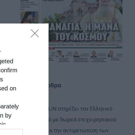
r
rgeted
confirm
is
Τελευταία άρθρα
sed on
parately
Η LEROY MERLIN στηρίζει τον Ελληνικό
on by
Ερυθρό Σταυρό με δωρεά επιχειρησιακού
his
εξοπλισμού για την αντιμετώπιση των
 the