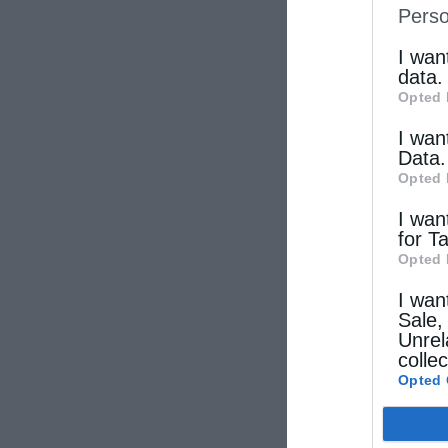
Perso
IAB’s Li
other thi
I wan
data.
Opted 
I wan
Data.
Opted 
I wan
for T
Opted 
I wan
Sale,
Unrel
colle
Opted 