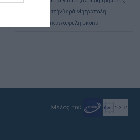
Εὐχαριστίες γιά τήν παραχώρηση τμήματος
στρατοπέδου στήν Ἱερά Μητρόπολη
Καστορίας γιά κοινωφελῆ σκοπό
Μέλος του