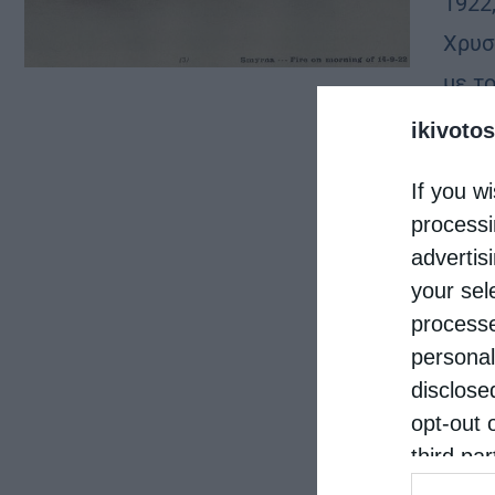
1922
Χρυσ
με τ
Τούρ
ikivotos
If you wi
processi
advertis
your sel
processe
personal
disclose
opt-out 
third pa
informat