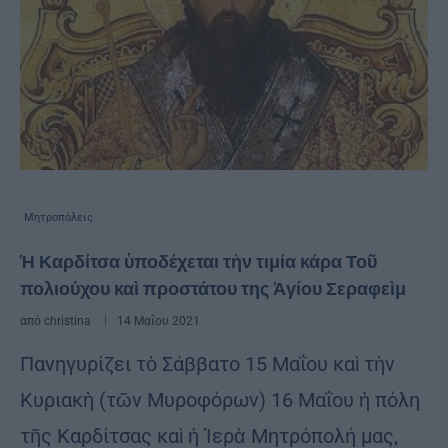
Μητροπόλεις
Ἡ Καρδίτσα ὑποδέχεται τὴν τιμία κάρα Τοῦ
πολιούχου καὶ προστάτου της Ἁγίου Σεραφεὶμ
από
christina
14 Μαΐου 2021
Πανηγυρίζει τὸ Σάββατο 15 Μαΐου καὶ τὴν
Κυριακὴ (τῶν Μυροφόρων) 16 Μαΐου ἡ πόλη
τῆς Καρδίτσας καὶ ἡ Ἱερὰ Μητρόπολή μας,