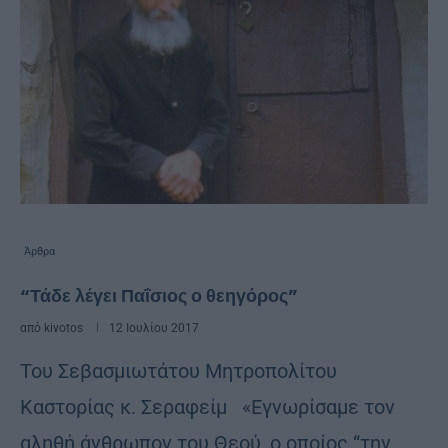
Άρθρα
“Τάδε λέγει Παΐσιος ο θεηγόρος”
από
kivotos
12 Ιουλίου 2017
Του Σεβασμιωτάτου Μητροπολίτου
Καστορίας κ. Σεραφείμ «Εγνωρίσαμε τον
αληθή άνθρωπον του Θεού, ο οποίος “την