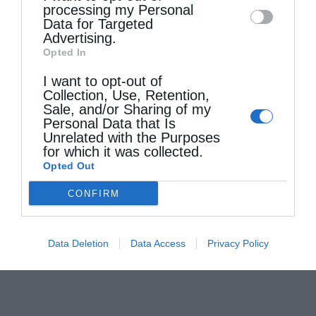
Συλλείτουργο στον Άγιο Χριστόφορο Αγρινίου
processing my Personal
Data for Targeted
από
kivotos
9 Μαΐου 2016
Advertising.
Στον νέο Ιερό Ναό του Αγίου Χριστοφόρου
Opted In
στο Αγρίνιο χοροστάτησε ο Θεοφιλέστατος
I want to opt-out of
Collection, Use, Retention,
Επίσκοπος Επιδαύρου κ. Καλλίνικος και
Sale, and/or Sharing of my
Personal Data that Is
συγχοροστάτησαν ο Σεβασμιώτατος
Unrelated with the Purposes
for which it was collected.
Μητροπολίτης Νικοπόλεως και Πρεβέζης κ.
Opted Out
Χρυσόστομος και ο Σεβασμιώτατος
CONFIRM
Μητροπολίτης …
Data Deletion
Data Access
Privacy Policy
ΝΕΌΤΕΡΑ ΆΡΘΡΑ
ΠΑΛΑΙΌΤΕΡΑ ΆΡΘΡΑ