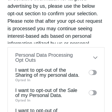
τελέσθηκαν το …
advertising by us, please use the below
opt-out section to confirm your selection.
Please note that after your opt-out request
is processed you may continue seeing
interest-based ads based on personal
information utilized by us or personal
information disclosed to third parties prior
Personal Data Processing
to your opt-out. You may separately opt-out
Opt Outs
of the further disclosure of your personal
I want to opt-out of the
information by third parties on the IAB’s list
Sharing of my personal data.
Opted In
of downstream participants. This
information may also be disclosed by us to
I want to opt-out of the Sale
of my Personal Data.
third parties on the
IAB’s List of
Opted In
Μητροπόλεις
Downstream Participants
that may further
I want to opt-out of
disclose it to other third parties.