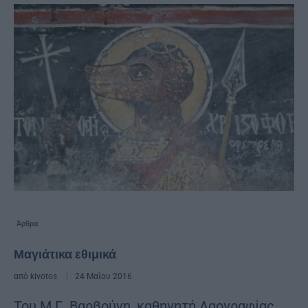
Άρθρα
Μαγιάτικα εθιμικά
από
kivotos
24 Μαΐου 2016
Του Μ.Γ. Βαρβούνη, καθηγητή Λαογραφίας