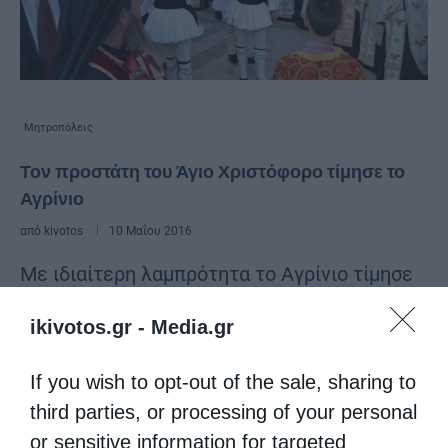
Μητροπόλεις
Τον προστάτη του Άγιο Χριστόφορο τίμησε το
Αγρίνιο
από
kivotos
10 Μαΐου 2016
Με ιδιαίτερη λαμπρότητα το Αγρίνιο τίμησε
κι εφέτος τη μνήμη του προστάτου και
ikivotos.gr -
Media.gr
πολιούχου του, αγίου μεγαλομάρτυρος
Χριστοφόρου. Στην ακολουθία του Όρθρου
If you wish to opt-out of the sale, sharing to
third parties, or processing of your personal
και την αρχιερατική Θεία Λειτουργία, που
or sensitive information for targeted