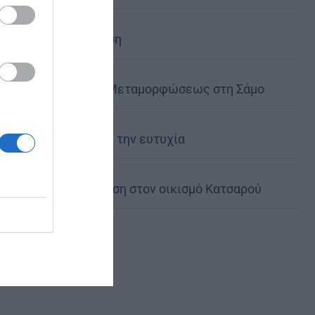
Η Εξομολόγηση
Η Εορτή της Μεταμορφώσεως στη Σάμο
Πού αναζητάς την ευτυχία
Ιερά Παράκληση στον οικισμό Κατσαρού