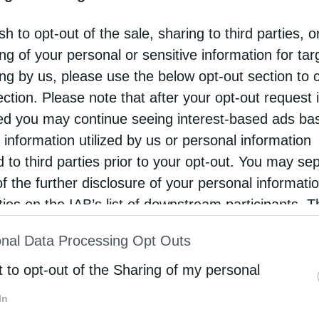
ν χαρακτηριστικές ευχές της Εκκλησίας μας
sh to opt-out of the sale, sharing to third parties, o
 τη Μεγάλη Τεσσαρακοστή είναι η ευχή του Αγίου
ng of your personal or sensitive information for ta
ίμ του Σύρου, το γνωστό στον λαό μας «Κύριε και
ing by us, please use the below opt-out section to 
ection. Please note that after your opt-out request 
οτα …
d you may continue seeing interest-based ads ba
 information utilized by us or personal information
d to third parties prior to your opt-out. You may se
of the further disclosure of your personal informati
rties on the IAB’s list of downstream participants. T
ion may also be disclosed by us to third parties on
nal Data Processing Opt Outs
st of Downstream Participants
that may further discl
rd parties.
t to opt-out of the Sharing of my personal
In