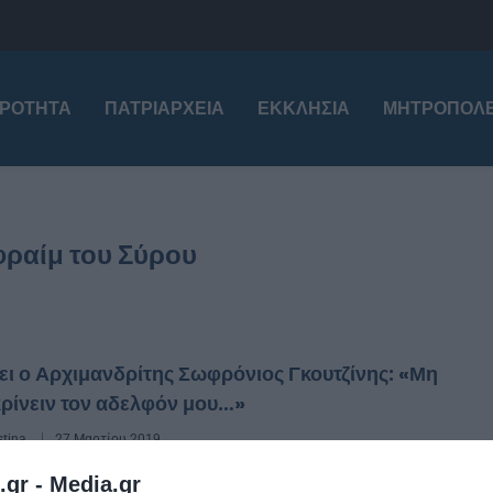
ΙΡΌΤΗΤΑ
ΠΑΤΡΙΑΡΧΕΊΑ
ΕΚΚΛΗΣΊΑ
ΜΗΤΡΟΠΌΛΕ
φραίμ του Σύρου
ι ο Αρχιμανδρίτης Σωφρόνιος Γκουτζίνης: «Μη
ρίνειν τον αδελφόν μου…»
stina
27 Μαρτίου 2019
.gr -
Media.gr
Αρχιμανδρίτη Σωφρόνιου Γκουτζίνη Μία από τις