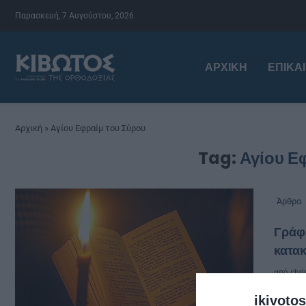
Παρασκευή, 7 Αυγούστου, 2026
ΑΡΧΙΚΉ
ΕΠΙΚΑ
Αρχική
»
Αγίου Εφραίμ του Σύρου
Tag:
Αγίου Ε
Άρθρα
Γράφε
κατακ
από
chri
ikivotos
Του 