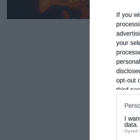
πλέο
If you wi
κατά
processi
Εφρα
advertis
your sel
Δέσπ
processe
personal
disclose
opt-out 
third pa
informat
Perso
IAB’s Li
other thi
I wan
data.
Opted 