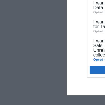
I wan
Data.
Opted 
I wan
for T
Opted 
I wan
Sale,
Unrel
colle
Opted 