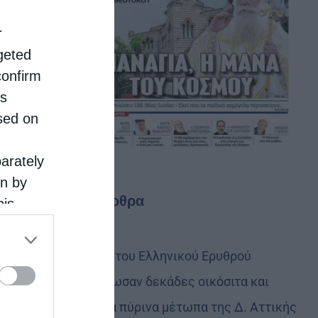
r
rgeted
confirm
is
sed on
parately
on by
Τελευταία άρθρα
his
 the
ose it to
Οι εθελοντές του Ελληνικού Ερυθρού
Σταυρού διέσωσαν δεκάδες οικόσιτα και
άγρια ζώα στα πύρινα μέτωπα της Δ. Αττικής