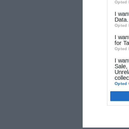
Opted 
I wan
Data.
Opted 
I wan
for T
Opted 
I wan
Sale,
Unrel
colle
Opted 