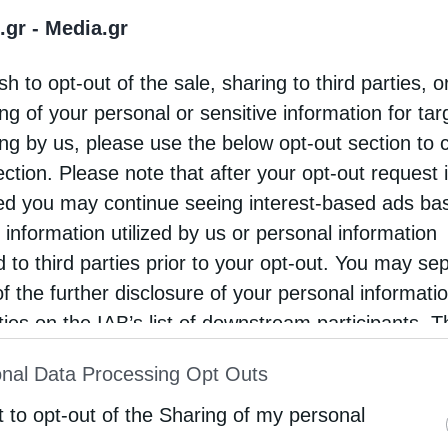
.gr -
Media.gr
όσυνο κλίμα της εορτής της λαμπροφόρου
τάσεως εορτάστηκε εκ μεταθέσεως η εορτή της
sh to opt-out of the sale, sharing to third parties, o
ομιδή των Λειψάνων του εν αγίοις πατρός ημών
ng of your personal or sensitive information for ta
ασίου …
ing by us, please use the below opt-out section to 
ection. Please note that after your opt-out request 
d you may continue seeing interest-based ads ba
 information utilized by us or personal information
d to third parties prior to your opt-out. You may se
of the further disclosure of your personal informati
rties on the IAB’s list of downstream participants. T
ion may also be disclosed by us to third parties on
nal Data Processing Opt Outs
st of Downstream Participants
that may further discl
rd parties.
t to opt-out of the Sharing of my personal