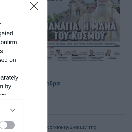
r
rgeted
confirm
is
sed on
parately
Τελευταία άρθρα
on by
his
 the
Ο θείος έρως
ose it to
Στελέχη των κατασκηνώσεων της