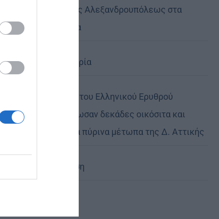
Μητροπόλεως Αλεξανδρουπόλεως στα
Πριγκηπόνησα
Ηθική ελευθερία
Οι εθελοντές του Ελληνικού Ερυθρού
Σταυρού διέσωσαν δεκάδες οικόσιτα και
άγρια ζώα στα πύρινα μέτωπα της Δ. Αττικής
Η Εξομολόγηση