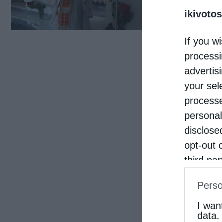
ikivotos
χαρμ
Ανασ
If you wi
Ανακ
processi
Αθαν
advertis
your sel
processe
personal
disclose
opt-out 
third pa
informat
Perso
IAB’s Li
other thi
I wan
data.