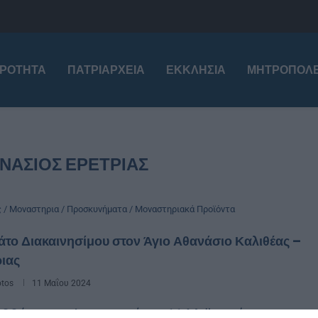
ΙΡΌΤΗΤΑ
ΠΑΤΡΙΑΡΧΕΊΑ
ΕΚΚΛΗΣΊΑ
ΜΗΤΡΟΠΌΛΕ
ΝΑΣΙΟΣ ΕΡΕΤΡΙΑΣ
ς / Μοναστηρια / Προσκυνήματα / Μοναστηριακά Προϊόντα
το Διακαινησίμου στον Άγιο Αθανάσιο Καλιθέας –
ιας
otos
11 Μαΐου 2024
αββάτο της Διακαινησίμου 11 Μαϊου μέσα στο