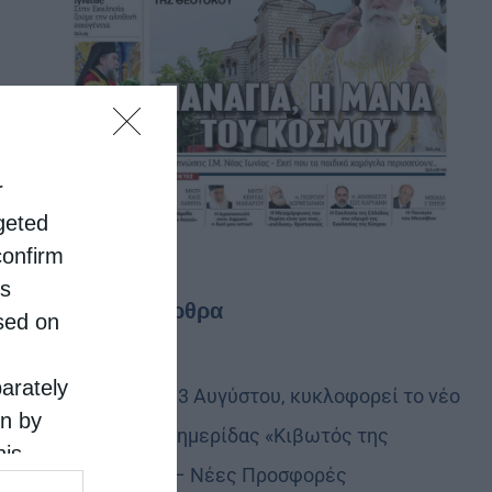
r
rgeted
confirm
is
Τελευταία άρθρα
sed on
parately
Την Πέμπτη, 13 Αυγύστου, κυκλοφορεί το νέο
on by
φύλλο της Εφημερίδας «Κιβωτός της
his
Ορθοδοξίας» – Νέες Προσφορές
 the