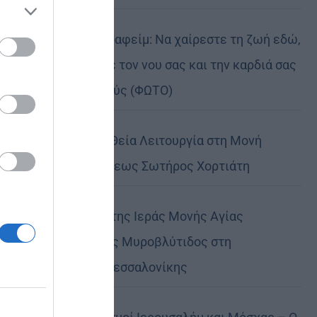
ose it to
Πειραιώς Σεραφείμ: Να χαίρεστε τη ζωή εδώ,
αλλά να έχετε τον νου σας και την καρδιά σας
στους ουρανούς (ΦΩΤΟ)
Αρχιερατική Θεία Λειτουργία στη Μονή
Μεταμορφώσεως Σωτήρος Χορτιάτη
Η Πανήγυρις της Ιεράς Μονής Αγίας
Θεοδώρας της Μυροβλύτιδος στη
Μητρόπολη Θεσσαλονίκης