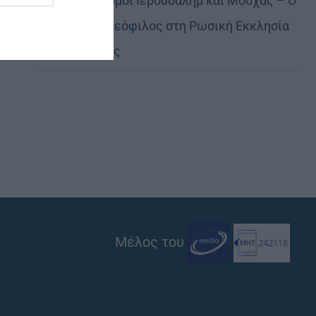
Ισχυροί οι δεσμοί Ιερουσαλήμ και Μόσχας – Ο
Πατριάρχης Θεόφιλος στη Ρωσική Εκκλησία
της Διασποράς
Μέλος του