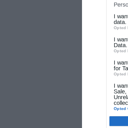
Perso
IAB’s Li
other thi
I wan
data.
Opted 
I wan
Data.
Opted 
I wan
for T
Opted 
I wan
Sale,
Unrel
colle
Opted 