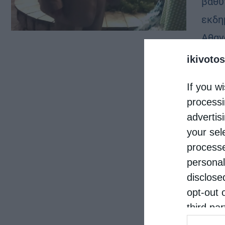
βαθυ
εκδη
Αθαν
1938
ikivotos
If you wi
processi
advertis
your sel
processe
personal
disclose
opt-out 
third pa
informat