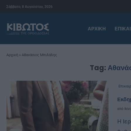
Σάββατο, 8 Αυγούστου, 2026
ΑΡΧΙΚΉ
ΕΠΙΚΑ
Αρχική
»
Αθανάσιος Μπιλάλης
Tag:
Αθανά
Επικαι
Εκδη
από
ikiv
Η Ιε