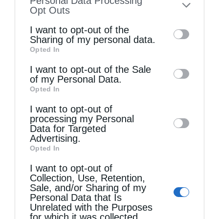
Personal Data Processing
to your opt-out. You may separately opt-out
Opt Outs
of the further disclosure of your personal
I want to opt-out of the
information by third parties on the IAB’s list
Sharing of my personal data.
Opted In
of downstream participants. This
information may also be disclosed by us to
I want to opt-out of the Sale
Τελευταία άρθρα
of my Personal Data.
third parties on the
IAB’s List of
Opted In
Downstream Participants
that may further
I want to opt-out of
Η LEROY MERLIN στηρίζει τον Ελληνικό Ερυθρό
disclose it to other third parties.
processing my Personal
Σταυρό με δωρεά επιχειρησιακού εξοπλισμού για
Data for Targeted
Advertising.
την αντιμετώπιση των καταστροφικών
Opted In
πυρκαγιών
I want to opt-out of
Collection, Use, Retention,
Sale, and/or Sharing of my
Η “Κιβωτός της Ορθοδοξίας” σε όλα τα περίπτερα
Personal Data that Is
Unrelated with the Purposes
for which it was collected.