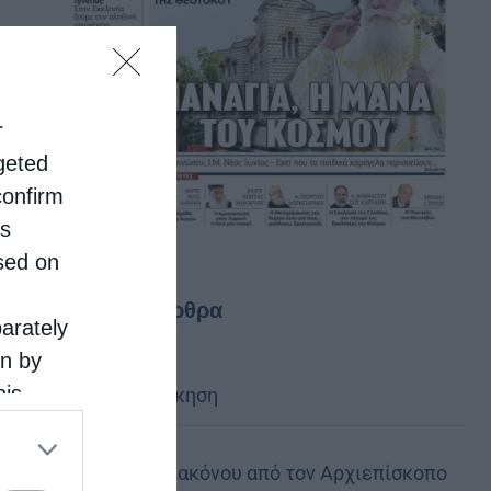
r
rgeted
confirm
is
sed on
Τελευταία άρθρα
parately
on by
his
Κακό και εκδίκηση
 the
ose it to
Χειροτονία Διακόνου από τον Αρχιεπίσκοπο