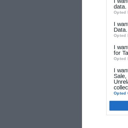
other thi
I wan
data.
Opted 
I wan
Data.
Opted 
I wan
for T
Opted 
I wan
Sale,
Unrel
colle
Opted 