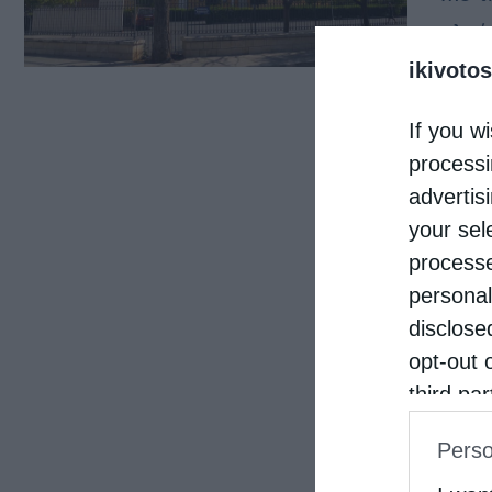
ελεή
ikivotos
Πέμπ
Ιερό
If you wi
processi
advertis
your sel
processe
personal
disclose
opt-out 
third pa
informat
Perso
IAB’s Li