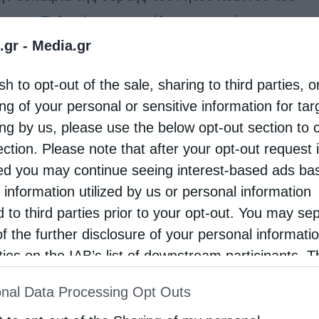
μονος Πολυούχου της πόλεως μας σήμερα
.gr -
Media.gr
τη 11 Νοεμβρίου στις 6:00 μ.μ. θα τελεσθεί στον
 Ναό Αγίου Ιωάννου του Ελεήμονος, …
sh to opt-out of the sale, sharing to third parties, o
ng of your personal or sensitive information for ta
ing by us, please use the below opt-out section to 
ection. Please note that after your opt-out request 
d you may continue seeing interest-based ads ba
 information utilized by us or personal information
d to third parties prior to your opt-out. You may se
of the further disclosure of your personal informati
rties on the IAB’s list of downstream participants. T
ion may also be disclosed by us to third parties on
nal Data Processing Opt Outs
st of Downstream Participants
that may further discl