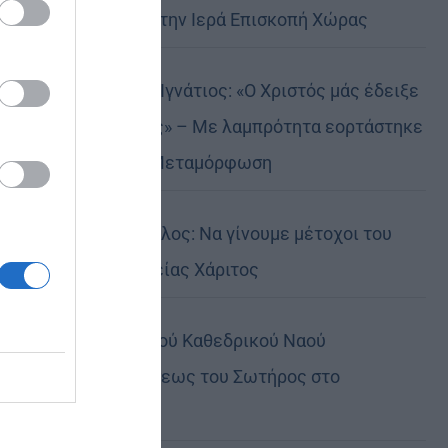
Αυστραλίας στην Ιερά Επισκοπή Χώρας
Δημητριάδος Ιγνάτιος: «Ο Χριστός μάς έδειξε
το μέλλον μας» – Με λαμπρότητα εορτάστηκε
στον Βόλο η Μεταμόρφωση
Κορίνθου Παύλος: Να γίνουμε μέτοχοι του
φωτός της Θείας Χάριτος
Πανήγυρη Ιερού Καθεδρικού Ναού
Μεταμορφώσεως του Σωτήρος στο
Αρκαλοχώρι