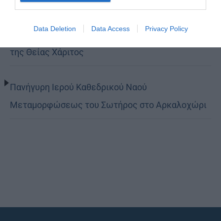
Data Deletion
Data Access
Privacy Policy
Κορίνθου Παύλος: Να γίνουμε μέτοχοι του φωτός
της Θείας Χάριτος
Πανήγυρη Ιερού Καθεδρικού Ναού
Μεταμορφώσεως του Σωτήρος στο Αρκαλοχώρι