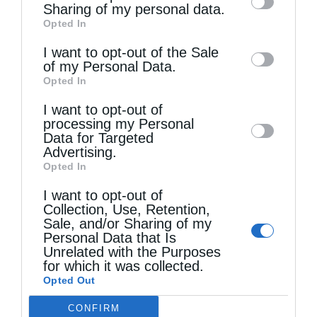
information by third parties on the IAB’s list
Sharing of my personal data.
Opted In
of downstream participants. This
information may also be disclosed by us to
I want to opt-out of the Sale
of my Personal Data.
third parties on the
IAB’s List of
Τελευταία άρθρα
Opted In
Downstream Participants
that may further
I want to opt-out of
disclose it to other third parties.
processing my Personal
Data for Targeted
Κακό και εκδίκηση
Advertising.
Opted In
Χειροτονία Διακόνου από τον Αρχιεπίσκοπο
I want to opt-out of
Collection, Use, Retention,
Αυστραλίας στην Ιερά Επισκοπή Χώρας
Sale, and/or Sharing of my
Personal Data that Is
Unrelated with the Purposes
Δημητριάδος Ιγνάτιος: «Ο Χριστός μάς έδειξε το
for which it was collected.
Opted Out
μέλλον μας» – Με λαμπρότητα εορτάστηκε στον
CONFIRM
Βόλο η Μεταμόρφωση