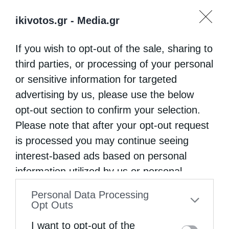
ikivotos.gr -
Media.gr
If you wish to opt-out of the sale, sharing to
third parties, or processing of your personal
or sensitive information for targeted
advertising by us, please use the below
opt-out section to confirm your selection.
Please note that after your opt-out request
is processed you may continue seeing
interest-based ads based on personal
information utilized by us or personal
information disclosed to third parties prior
Personal Data Processing
to your opt-out. You may separately opt-out
Opt Outs
of the further disclosure of your personal
I want to opt-out of the