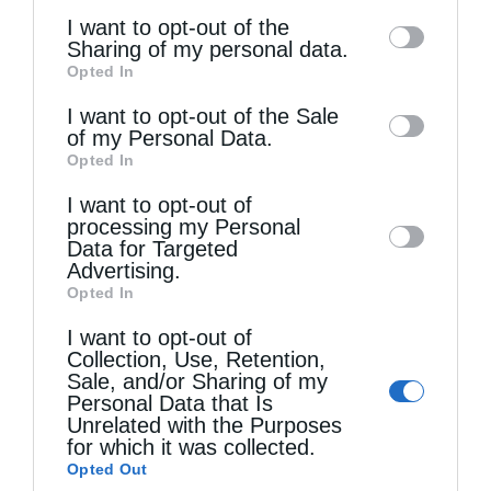
of the further disclosure of your personal
I want to opt-out of the
information by third parties on the IAB’s list
Sharing of my personal data.
Opted In
of downstream participants. This
information may also be disclosed by us to
I want to opt-out of the Sale
of my Personal Data.
third parties on the
IAB’s List of
Τελευταία άρθρα
Opted In
Downstream Participants
that may further
I want to opt-out of
disclose it to other third parties.
processing my Personal
Ο Άγιος Φύλακας Άγγελος
Data for Targeted
Advertising.
Opted In
Η λέξη “Μαρία”
I want to opt-out of
Collection, Use, Retention,
Sale, and/or Sharing of my
Ο Ελληνικός Ερυθρός Σταυρός προσφέρει
Personal Data that Is
Unrelated with the Purposes
ψυχοκοινωνική υποστήριξη στους πυρόπληκτους
for which it was collected.
Opted Out
της Δυτικής Αττικής