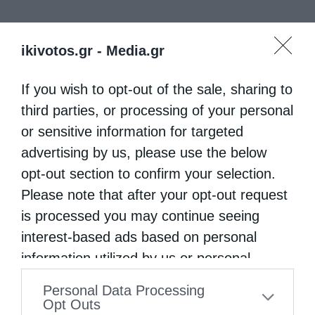
ikivotos.gr -
Media.gr
If you wish to opt-out of the sale, sharing to
third parties, or processing of your personal
or sensitive information for targeted
advertising by us, please use the below
opt-out section to confirm your selection.
Please note that after your opt-out request
is processed you may continue seeing
interest-based ads based on personal
information utilized by us or personal
information disclosed to third parties prior
Personal Data Processing
to your opt-out. You may separately opt-out
Opt Outs