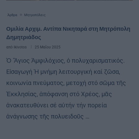
Άρθρα
Μητροπόλεις
Ομιλία Αρχιμ. Αντίπα Νικηταρά στη Μητρόπολη
Δημητριάδος
από
ikivotos
25 Μαΐου 2025
Ὁ Ἅγιος Ἀμφιλόχιος, ὁ πολυχαρισματικός.
Εἰσαγωγή Ἡ μνήμη λειτουργική καί ζῶσα,
κοινωνία πνεύματος, μετοχή στό σῶμα τῆς
Ἐκκλησίας, ἀπόφανση στό Χρέος, μᾶς
ἀνακατευθύνει σέ αὐτήν τήν πορεία
ἀνάγνωσης τῆς πολυειδοῦς …