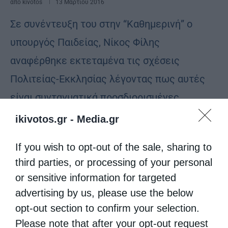
από
kivotos
13 Μαρτίου 2016
Σε συνέντευξη του στην “Καθημερινή” ο
υπουργός Παιδείας, Νίκος Φίλης
αναφέρθηκε εκτεταμένα τις σχέσεις
Πολιτείας-Εκκλησίας λέγοντας πως αυτές
είναι συνταγματικά προσδιορισμένες
αφήνοντας όμως περιθώριο για αλλαγή τους
ikivotos.gr -
Media.gr
καθώς, όπως είπε …
If you wish to opt-out of the sale, sharing to
third parties, or processing of your personal
or sensitive information for targeted
advertising by us, please use the below
opt-out section to confirm your selection.
Please note that after your opt-out request