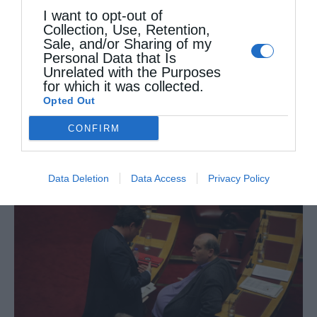
Θεολόγος, σχετικά με την απαγόρευση
I want to opt-out of
Collection, Use, Retention,
επίσκεψης ιερωμένων στα σχολεία, όπως
Sale, and/or Sharing of my
τουλάχιστον αναδείχθηκε από τις
Personal Data that Is
Unrelated with the Purposes
πρόσφατες περιπτώσεις των Μητροπολιτών
for which it was collected.
Opted Out
Μεσογαίας και …
CONFIRM
Data Deletion
Data Access
Privacy Policy