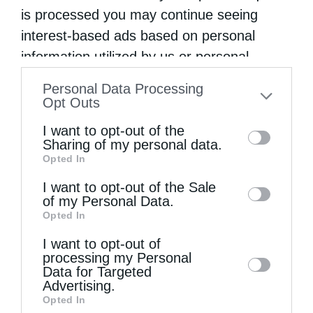
is processed you may continue seeing
interest-based ads based on personal
information utilized by us or personal
information disclosed to third parties prior
Personal Data Processing
to your opt-out. You may separately opt-out
Opt Outs
of the further disclosure of your personal
I want to opt-out of the
information by third parties on the IAB’s list
Sharing of my personal data.
Επικαιρότητα
Opted In
of downstream participants. This
Σερρών Θεολόγος: Η απαγόρευση εισόδου των
information may also be disclosed by us to
I want to opt-out of the Sale
Ιεραρχών στα σχολεία, προσβάλει τους μαθητές
of my Personal Data.
third parties on the
IAB’s List of
και δασκάλους που τους καλούν
Opted In
Downstream Participants
that may further
από
kivotos
8 Μαρτίου 2016
I want to opt-out of
disclose it to other third parties.
processing my Personal
Στον τηλεοπτικό σταθμό “ΤΗΛΕ Επιλογές”
Data for Targeted
Advertising.
μίλησε ο Μητροπολίτης Σερρών κ.
Opted In