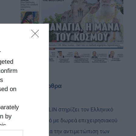
r
rgeted
confirm
is
Τελευταία άρθρα
sed on
parately
Η LEROY MERLIN στηρίζει τον Ελληνικό
on by
Ερυθρό Σταυρό με δωρεά επιχειρησιακού
his
εξοπλισμού για την αντιμετώπιση των
 the