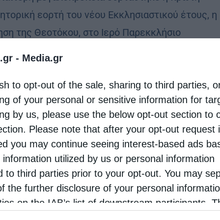
ητορική εορτή του νέου Εκκλησιαστικού έτους, η
ηση της Θεοτόκου, στο Ιερό Παρεκκλήσιο
Γενεσίου της Θεοτόκου «Παντανάσσης» στο
.gr -
Media.gr
τόπεδο Παπάγου του Γενικού Επιτελείου Εθνικής
sh to opt-out of the sale, sharing to third parties, o
ης (Γ.Ε.Ε.Θ.Α.). Ο Μητροπολίτης …
ng of your personal or sensitive information for ta
ing by us, please use the below opt-out section to 
ection. Please note that after your opt-out request 
d you may continue seeing interest-based ads ba
 information utilized by us or personal information
d to third parties prior to your opt-out. You may se
of the further disclosure of your personal informati
rties on the IAB’s list of downstream participants. T
ion may also be disclosed by us to third parties on