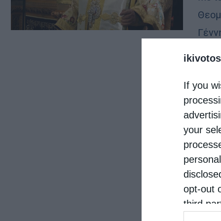
Θεομ
Γένν
του 
ikivotos
Στρα
If you wi
Αμύν
processi
advertis
your sel
processe
personal
disclose
opt-out 
third pa
informat