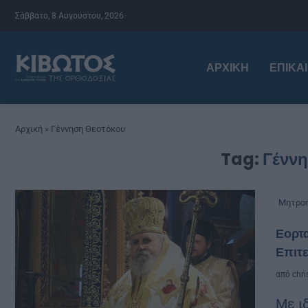
Σάββατο, 8 Αυγούστου, 2026
ΑΡΧΙΚΉ
ΕΠΙΚΑ
Αρχική
»
Γέννηση Θεοτόκου
Tag:
Γένν
Μητροπ
Εορτα
Επιτε
από
chri
Με ι