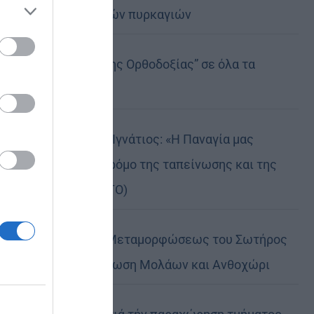
καταστροφικών πυρκαγιών
ose it to
Η “Κιβωτός της Ορθοδοξίας” σε όλα τα
περίπτερα
Δημητριάδος Ιγνάτιος: «Η Παναγία μας
δείχνει τον δρόμο της ταπείνωσης και της
σιωπής» (ΦΩΤΟ)
Η εορτή της Μεταμορφώσεως του Σωτήρος
σε Μεταμόρφωση Μολάων και Ανθοχώρι