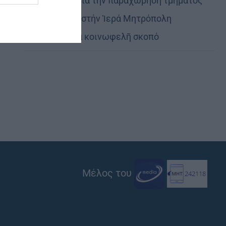
Εὐχαριστίες γιά τήν παραχώρηση τμήματος
στρατοπέδου στήν Ἱερά Μητρόπολη
Καστορίας γιά κοινωφελῆ σκοπό
Μέλος του