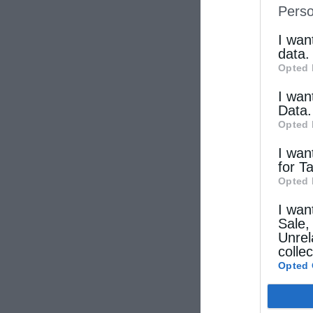
Perso
IAB’s Li
other thi
I wan
data.
Opted 
I wan
Data.
Opted 
I wan
for T
Opted 
I wan
Sale,
Unrel
colle
Opted 