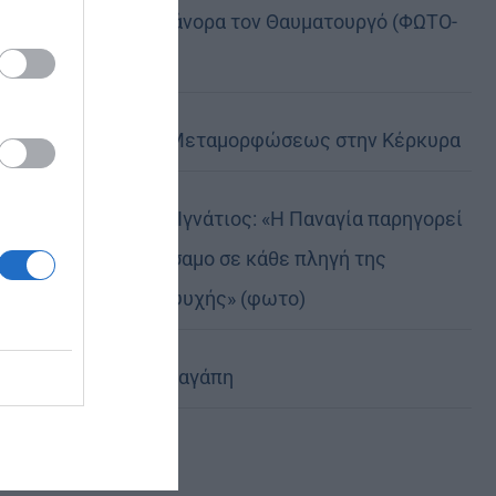
της, Άγιο Νικάνορα τον Θαυματουργό (ΦΩΤΟ-
ΒΙΝΤΕΟ)
Η Εορτή της Μεταμορφώσεως στην Κέρκυρα
Δημητριάδος Ιγνάτιος: «Η Παναγία παρηγορεί
και δίνει βάλσαμο σε κάθε πληγή της
ανθρώπινης ψυχής» (φωτο)
Χριστοφόρος αγάπη