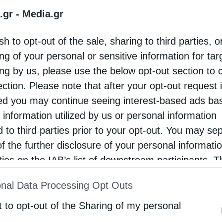
ολλή αυστηρότητα και ακρίβεια στους κανόνες.
.gr -
Media.gr
ευε, αγρυπνούσε και προσπαθούσε να μην κάνει
α λάθος. Όμως, μέσα του είχε γίνει …
sh to opt-out of the sale, sharing to third parties, o
ng of your personal or sensitive information for ta
ing by us, please use the below opt-out section to 
ection. Please note that after your opt-out request 
d you may continue seeing interest-based ads ba
 information utilized by us or personal information
d to third parties prior to your opt-out. You may se
of the further disclosure of your personal informati
rties on the IAB’s list of downstream participants. T
ion may also be disclosed by us to third parties on
nal Data Processing Opt Outs
st of Downstream Participants
that may further discl
rd parties.
t to opt-out of the Sharing of my personal