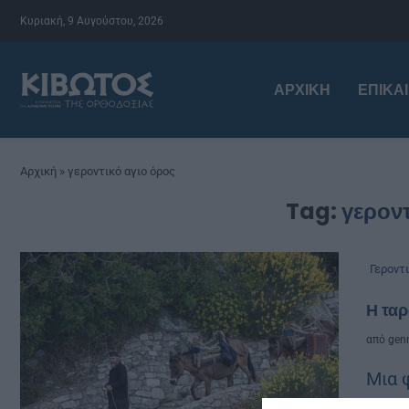
Κυριακή, 9 Αυγούστου, 2026
ΑΡΧΙΚΉ
ΕΠΙΚΑ
Αρχική
»
γεροντικό αγιο όρος
Tag:
γεροντ
Γεροντ
Η ταρ
από
genn
Μια 