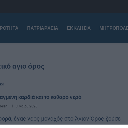
ΙΡΌΤΗΤΑ
ΠΑΤΡΙΑΡΧΕΊΑ
ΕΚΚΛΗΣΊΑ
ΜΗΤΡΟΠΌΛΕ
ικό αγιο όρος
ικό
αγμένη καρδιά και το καθαρό νερό
eleni
3 Μαΐου 2026
φορά, ένας νέος μοναχός στο Άγιον Όρος ζούσε