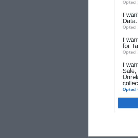
Opted 
I wan
Data.
Opted 
I wan
for T
Opted 
I wan
Sale,
Unrel
colle
Opted 