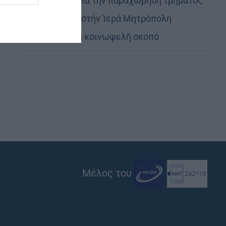
Εὐχαριστίες γιά τήν παραχώρηση τμήματος
στρατοπέδου στήν Ἱερά Μητρόπολη
Καστορίας γιά κοινωφελῆ σκοπό
Μέλος του