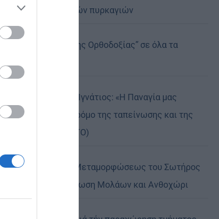
καταστροφικών πυρκαγιών
ose it to
Η “Κιβωτός της Ορθοδοξίας” σε όλα τα
περίπτερα
Δημητριάδος Ιγνάτιος: «Η Παναγία μας
δείχνει τον δρόμο της ταπείνωσης και της
σιωπής» (ΦΩΤΟ)
Η εορτή της Μεταμορφώσεως του Σωτήρος
σε Μεταμόρφωση Μολάων και Ανθοχώρι