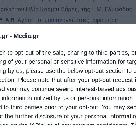
 Προφήτου Ηλία Κόρμπι Βάρης, της Ι. Μ. Γλυφάδας
 Β. & Β. Αγαπητοί μου αναγνώστες, αφού σας
θούμε καλό στάδιο (έστω και καθυστερημένα) για
.gr -
Media.gr
…
sh to opt-out of the sale, sharing to third parties, o
ng of your personal or sensitive information for ta
ing by us, please use the below opt-out section to 
ection. Please note that after your opt-out request 
d you may continue seeing interest-based ads ba
 information utilized by us or personal information
d to third parties prior to your opt-out. You may se
of the further disclosure of your personal informati
rties on the IAB’s list of downstream participants. T
ion may also be disclosed by us to third parties on