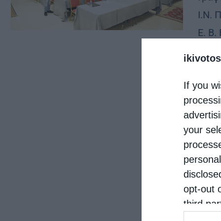
Ι.Ν.
Ε. Β.
ευχη
ikivotos
την 
If you wi
processi
advertis
your sel
processe
personal
disclose
opt-out 
third pa
informat