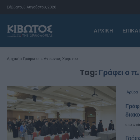
Σάββατο, 8 Αυγούστου, 2026
ΑΡΧΙΚΉ
ΕΠΙΚΑ
Αρχική
»
Γράφει ο π. Αντώνιος Χρήστου
Tag:
Γράφει ο π
Άρθρα
Γράφε
διακο
από
chri
Γράφ