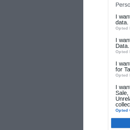
Perso
IAB’s Li
other thi
I wan
data.
Opted 
I wan
Data.
Opted 
I wan
for T
Opted 
I wan
Sale,
Unrel
colle
Opted 