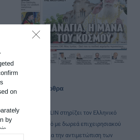
r
rgeted
confirm
is
Τελευταία άρθρα
sed on
parately
Η LEROY MERLIN στηρίζει τον Ελληνικό
on by
Ερυθρό Σταυρό με δωρεά επιχειρησιακού
his
εξοπλισμού για την αντιμετώπιση των
 the