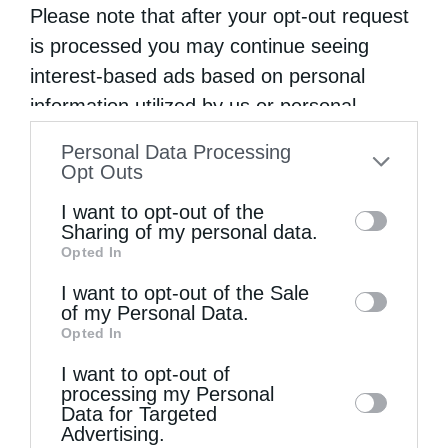
Please note that after your opt-out request
is processed you may continue seeing
interest-based ads based on personal
information utilized by us or personal
Επικαιρότητα
information disclosed to third parties prior
Personal Data Processing
Εκοιμήθη ο ιερέας του Αγίου Νικολάου στους
to your opt-out. You may separately opt-out
Opt Outs
Δίδυμους Πύργους
of the further disclosure of your personal
I want to opt-out of the
information by third parties on the IAB’s list
από
kivotos
26 Ιανουαρίου 2016
Sharing of my personal data.
Opted In
of downstream participants. This
Όπως ανακοίνωσε η Μητρόπολη Φθιώτιδας
information may also be disclosed by us to
I want to opt-out of the Sale
κοιμήθηκε ο Πρωτοπρεσβυτέρος π. Ιωάννης
of my Personal Data.
third parties on the
IAB’s List of
Opted In
Ρόμας, το Σάββατο 23 Ιανουαρίου στην Νέα
Downstream Participants
that may further
Υόρκη. Εκεί επί πολλά χρόνια υπηρετούσε
I want to opt-out of
disclose it to other third parties.
processing my Personal
ως εφημέριος του Ιερού Ναού του Αγίου
Data for Targeted
Advertising.
Νικολάου …