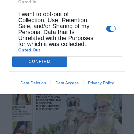
Opted In
I want to opt-out of
Collection, Use, Retention,
Sale, and/or Sharing of my
Personal Data that Is
Unrelated with the Purposes
for which it was collected.
Opted Out
CONFIRM
Data Deletion
Data Access
Privacy Policy