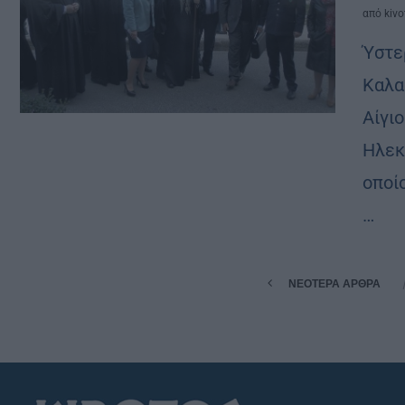
από
kivo
Ύστε
Καλα
Αίγι
Ηλεκ
οποί
…
ΝΕΌΤΕΡΑ ΆΡΘΡΑ