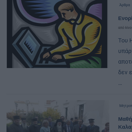
Άρθρα
Ενορί
από
kivo
Του 
υπάρ
αποτ
δεν 
…
Μητροπ
Μαθή
Καλα