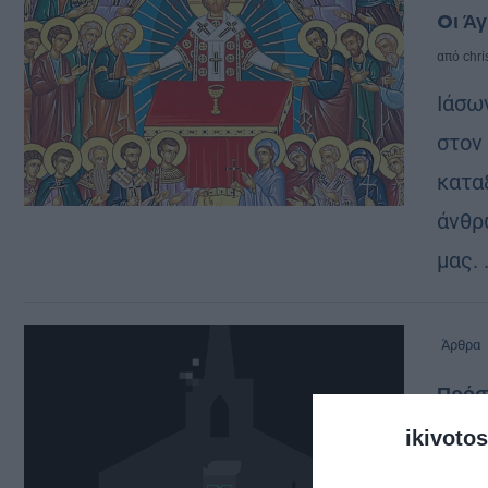
Oι Άγ
από
chri
Ιάσων
στον
κατα
άνθρ
μας. 
Άρθρα
Πρόσ
ανων
ikivotos
από
kivo