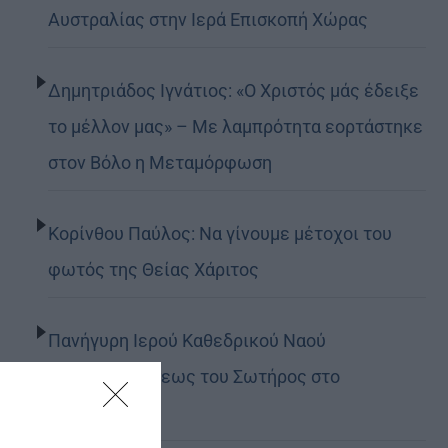
Αυστραλίας στην Ιερά Επισκοπή Χώρας
Δημητριάδος Ιγνάτιος: «Ο Χριστός μάς έδειξε
το μέλλον μας» – Με λαμπρότητα εορτάστηκε
στον Βόλο η Μεταμόρφωση
Κορίνθου Παύλος: Να γίνουμε μέτοχοι του
φωτός της Θείας Χάριτος
Πανήγυρη Ιερού Καθεδρικού Ναού
Μεταμορφώσεως του Σωτήρος στο
Αρκαλοχώρι