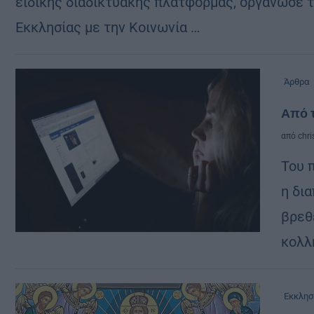
ειδικής διαδικτυακής πλατφόρμας, οργάνωσε τ
Εκκλησίας με την Κοινωνία …
Άρθρα
Από 
από
chri
Του π
η δι
βρεθ
κολλ
Εκκλησ