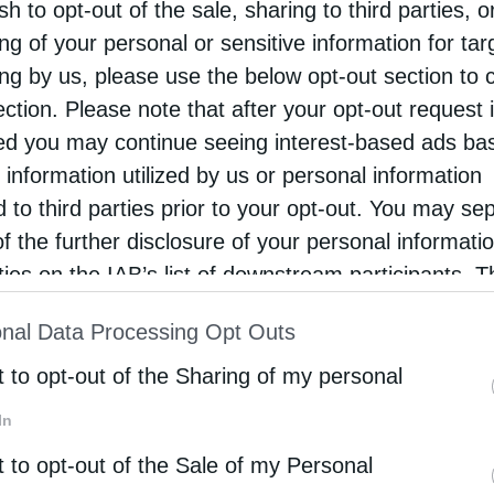
sh to opt-out of the sale, sharing to third parties, o
π. Αντώνιου Xρήστου, εφημερίου του ιερού ναού
ng of your personal or sensitive information for ta
ήσεως Θεοτόκου Δικηγορικών Γλυφάδας Σε
ing by us, please use the below opt-out section to 
 το άρθρο θα ασχοληθούμε με άλλη μία μάστιγα,
ection. Please note that after your opt-out request 
 τη γνώμη μας, που εξαπλώνεται τα …
d you may continue seeing interest-based ads ba
 information utilized by us or personal information
d to third parties prior to your opt-out. You may se
ρότητα
of the further disclosure of your personal informati
κόμμα εμπνευσμένο από τον Χριστόδουλο στον
rties on the IAB’s list of downstream participants. T
ιωτικό χώρο
ion may also be disclosed by us to third parties on
nal Data Processing Opt Outs
st of Downstream Participants
that may further discl
tos
4 Μαΐου 2016
rd parties.
t to opt-out of the Sharing of my personal
ημέρα του Πάσχα ξεκίνησε την πορεία του μέσω
In
ικτύου το νέο «Πατριωτικό Κίνημα Νεολαίας
στόδουλος’’», ένα κόμμα εμπνευσμένο από τον
t to opt-out of the Sale of my Personal