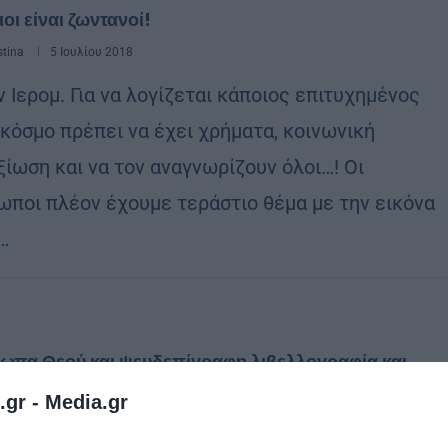
ιοι είναι ζωντανοί!
stina
5 Ιουλίου 2018
 Ιερομ. Για να λογίζεται κάποιος επιτυχημένος
 κόσμο πρέπει να έχει χρήματα, κοινωνική
ξίωση και να τον αναγνωρίζουν όλοι…! Οι
ωποι πλέον έχουμε τεράστιο θέμα με την εικόνα
…
ωπα Θεού και ψευδεπίγραφη λιβελλογραφία και
υμία…
.gr -
Media.gr
tos
17 Ιουνίου 2017