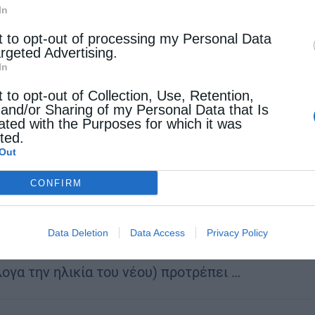
ριστό Αρχιεπίσκοπο Αθηνών και Πάσης Ελλάδος
In
τόδουλο. Όπως αναφέρεται …
t to opt-out of processing my Personal Data
argeted Advertising.
In
όλεις
t to opt-out of Collection, Use, Retention,
 and/or Sharing of my Personal Data that Is
ρνετισμός”, η νέα ασθένεια;
ated with the Purposes for which it was
cted.
tos
13 Απριλίου 2016
Out
σειρά από επισημάνσεις σχετικά με την
CONFIRM
βολική χρήση του Ίντερνετ από την νεολαία
σιοποίησε η Μητρόπολη Φωκίδας. Συγκεκριμένα
Data Deletion
Data Access
Privacy Policy
θέτοντας μια σειρά από ερωτηματολόγια
λογα την ηλικία του νέου) προτρέπει …