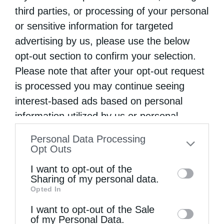
third parties, or processing of your personal
Δομήνικου Θεοτοκόπουλου ταράζει τα νερά
or sensitive information for targeted
στον χώρο της εγχώριας και διεθνούς
advertising by us, please use the below
αγοράς Τέχνης, καθώς, ενώ το έργο
opt-out section to confirm your selection.
χρονολογείται …
Please note that after your opt-out request
is processed you may continue seeing
interest-based ads based on personal
information utilized by us or personal
information disclosed to third parties prior
Personal Data Processing
to your opt-out. You may separately opt-out
Opt Outs
of the further disclosure of your personal
I want to opt-out of the
information by third parties on the IAB’s list
Sharing of my personal data.
Opted In
of downstream participants. This
information may also be disclosed by us to
I want to opt-out of the Sale
of my Personal Data.
third parties on the
IAB’s List of