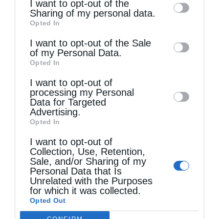
I want to opt-out of the
information by third parties on the IAB’s list
Sharing of my personal data.
Opted In
of downstream participants. This
information may also be disclosed by us to
I want to opt-out of the Sale
of my Personal Data.
third parties on the
IAB’s List of
Opted In
Downstream Participants
that may further
Τελευταία άρθρα
I want to opt-out of
disclose it to other third parties.
processing my Personal
Data for Targeted
Επίσκεψη του Δ/ντού της Β/θμιας Εκπαίδευσης
Advertising.
Opted In
στον Μητροπολίτη Δημητριάδος
I want to opt-out of
Collection, Use, Retention,
Sale, and/or Sharing of my
Κακό και εκδίκηση
Personal Data that Is
Unrelated with the Purposes
for which it was collected.
Χειροτονία Διακόνου από τον Αρχιεπίσκοπο
Opted Out
Αυστραλίας στην Ιερά Επισκοπή Χώρας