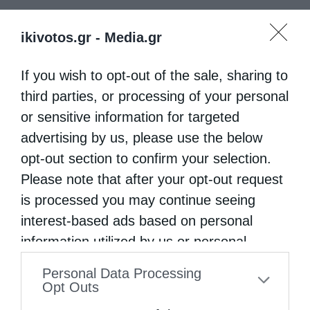
ikivotos.gr -
Media.gr
If you wish to opt-out of the sale, sharing to
third parties, or processing of your personal
or sensitive information for targeted
advertising by us, please use the below
opt-out section to confirm your selection.
Please note that after your opt-out request
is processed you may continue seeing
interest-based ads based on personal
information utilized by us or personal
information disclosed to third parties prior
Personal Data Processing
to your opt-out. You may separately opt-out
Opt Outs
of the further disclosure of your personal