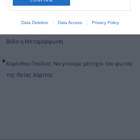
CONFIRM
Δημητριάδος Ιγνάτιος: «Ο Χριστός μάς έδειξε το
Data Deletion
Data Access
Privacy Policy
μέλλον μας» – Με λαμπρότητα εορτάστηκε στον
Βόλο η Μεταμόρφωση
Κορίνθου Παύλος: Να γίνουμε μέτοχοι του φωτός
της Θείας Χάριτος