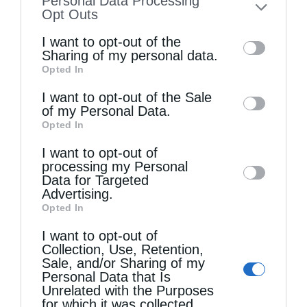
Personal Data Processing
to your opt-out. You may separately opt-out
Opt Outs
of the further disclosure of your personal
I want to opt-out of the
information by third parties on the IAB’s list
Sharing of my personal data.
Opted In
of downstream participants. This
information may also be disclosed by us to
I want to opt-out of the Sale
Τελευταία άρθρα
of my Personal Data.
third parties on the
IAB’s List of
Opted In
Downstream Participants
that may further
I want to opt-out of
Αρχιερατική Θεία Λειτουργία στη Μονή
disclose it to other third parties.
processing my Personal
Μεταμορφώσεως Σωτήρος Χορτιάτη
Data for Targeted
Advertising.
Opted In
Η Πανήγυρις της Ιεράς Μονής Αγίας Θεοδώρας
I want to opt-out of
Collection, Use, Retention,
της Μυροβλύτιδος στη Μητρόπολη
Sale, and/or Sharing of my
Θεσσαλονίκης
Personal Data that Is
Unrelated with the Purposes
for which it was collected.