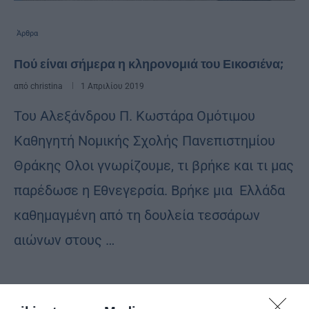
Άρθρα
Πού είναι σήμερα η κληρονομιά του Εικοσιένα;
από
christina
1 Απριλίου 2019
Toυ Αλεξάνδρου Π. Κωστάρα Ομότιμου
Καθηγητή Νομικής Σχολής Πανεπιστημίου
Θράκης Ολοι γνωρίζουμε, τι βρήκε και τι μας
παρέδωσε η Εθνεγερσία. Βρήκε μια Ελλάδα
καθημαγμένη από τη δουλεία τεσσάρων
αιώνων στους …