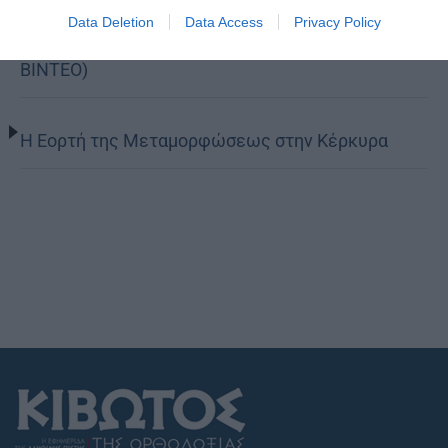
Data Deletion
Data Access
Privacy Policy
της, Άγιο Νικάνορα τον Θαυματουργό (ΦΩΤΟ-
ΒΙΝΤΕΟ)
Η Εορτή της Μεταμορφώσεως στην Κέρκυρα