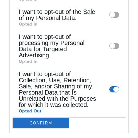
of downstream participants. This
information may also be disclosed by us to
I want to opt-out of the Sale
of my Personal Data.
third parties on the
IAB’s List of
Opted In
Downstream Participants
that may further
Τελευταία άρθρα
I want to opt-out of
disclose it to other third parties.
processing my Personal
Data for Targeted
Advertising.
Μακριά από τον Χριστό
Opted In
I want to opt-out of
Collection, Use, Retention,
Η Εορτή του Αγίου Καλλινίκου στην Καστοριά
Sale, and/or Sharing of my
Personal Data that Is
(ΦΩΤΟ)
Unrelated with the Purposes
for which it was collected.
Opted Out
Να είσαι μακρόθυμος
CONFIRM
Η Καστοριά τίμησε τον προστάτη των παιδιών