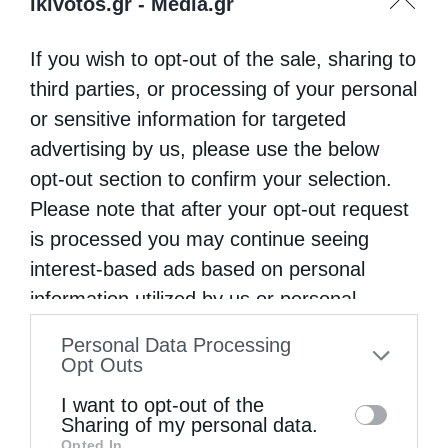
ikivotos.gr -
Media.gr
If you wish to opt-out of the sale, sharing to
third parties, or processing of your personal
or sensitive information for targeted
advertising by us, please use the below
opt-out section to confirm your selection.
Please note that after your opt-out request
is processed you may continue seeing
interest-based ads based on personal
information utilized by us or personal
information disclosed to third parties prior
Personal Data Processing
to your opt-out. You may separately opt-out
Opt Outs
of the further disclosure of your personal
I want to opt-out of the
information by third parties on the IAB’s list
Sharing of my personal data.
Opted In