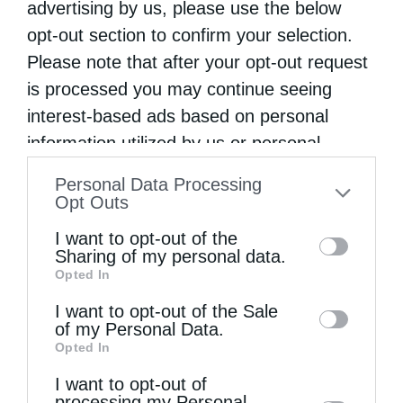
advertising by us, please use the below
opt-out section to confirm your selection.
Please note that after your opt-out request
is processed you may continue seeing
interest-based ads based on personal
information utilized by us or personal
information disclosed to third parties prior
Personal Data Processing
to your opt-out. You may separately opt-out
Opt Outs
of the further disclosure of your personal
I want to opt-out of the
information by third parties on the IAB’s list
Sharing of my personal data.
Opted In
of downstream participants. This
information may also be disclosed by us to
I want to opt-out of the Sale
Εκκλησία
of my Personal Data.
third parties on the
IAB’s List of
Opted In
Εκκλησία της Ελλάδος: Περί της Α΄
Downstream Participants
that may further
Οικουμενικής Συνόδου
I want to opt-out of
disclose it to other third parties.
processing my Personal