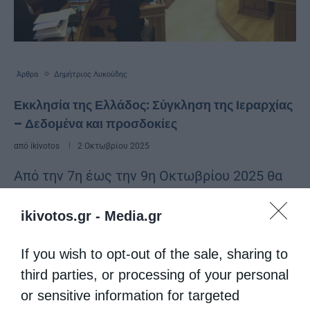
Άρθρα
Δημήτριος Λυκούδης
Εκκλησία της Ελλάδος: Σύγκληση της Ιεραρχίας
– Δεδομένα και προσδοκίες
από
ikivotos
2 Οκτωβρίου 2025
Από την 7η έως την 9η Οκτωβρίου 2025 θα
πραγματοποιηθεί η ετήσια τακτική
ikivotos.gr -
Media.gr
συνεδρίαση της Ιεράς Συνόδου της Ιεραρχίας
της Εκκλησίας της Ελλάδος στην Αθήνα, με
If you wish to opt-out of the sale, sharing to
third parties, or processing of your personal
σκοπό να ασχοληθεί με …
or sensitive information for targeted