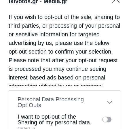
ikivotos.gr -
Media.gr
If you wish to opt-out of the sale, sharing to
third parties, or processing of your personal
or sensitive information for targeted
advertising by us, please use the below
opt-out section to confirm your selection.
Please note that after your opt-out request
is processed you may continue seeing
interest-based ads based on personal
information utilized by us or personal
information disclosed to third parties prior
Personal Data Processing
to your opt-out. You may separately opt-out
Opt Outs
of the further disclosure of your personal
I want to opt-out of the
information by third parties on the IAB’s list
Sharing of my personal data.
Opted In