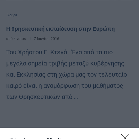
Άρθρα
Η θρησκευτική εκπαίδευση στην Ευρώπη
από
kivotos
7 Ιουνίου 2016
Του Χρήστου Γ. Κτενά Ένα από τα πιο
μεγάλα σημεία τριβής μεταξύ κυβέρνησης
και Εκκλησίας στη χώρα μας τον τελευταίο
καιρό είναι η αναμόρφωση του μαθήματος
των Θρησκευτικών από …