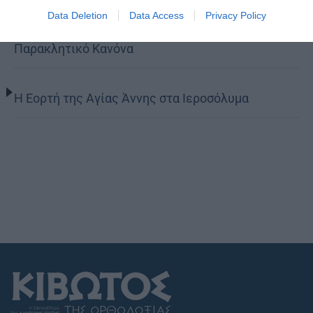
Data Deletion
Data Access
Privacy Policy
Παρασκευής Παλαιοκάστρου για το Μικρό
Παρακλητικό Κανόνα
Η Εορτή της Αγίας Άννης στα Ιεροσόλυμα