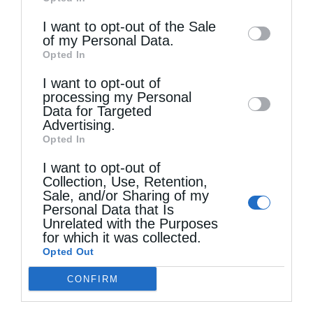
of downstream participants. This
information may also be disclosed by us to
I want to opt-out of the Sale
of my Personal Data.
third parties on the
IAB’s List of
Τελευταία άρθρα
Opted In
Downstream Participants
that may further
I want to opt-out of
disclose it to other third parties.
processing my Personal
Data for Targeted
Ελληνικός Ερυθρός Σταυρός: Τι πρέπει να
Advertising.
περιέχει ένα φαρμακείο διακοπών
Opted In
I want to opt-out of
Collection, Use, Retention,
Η πανήγυρις της Μεταμορφώσεως του Σωτήρος
Sale, and/or Sharing of my
Personal Data that Is
στη Θεσσαλονίκη
Unrelated with the Purposes
for which it was collected.
Opted Out
Όταν είσαι ευλαβής
CONFIRM
Ο Νεαπόλεως στο Ιερό Παρεκκλήσι Αγίας